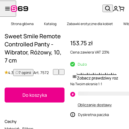
Strona główna
Katalog
Zabawki erotyczne dla kobiet
Wib
Sweet Smile Remote
153.75 zł
Controlled Panty -
Wibrator, Różowy, 10,
Cena zawiera VAT 23%
7 cm
Dużo
4.3
7 opinii
Art.
7572
Zobacz prawdziwy rozmiar
Na Twoim ekranie 1:1
Do koszyka
Obliczanie dostawy
Dyskretna paczka
Cechy
Materiał
:
Silikon