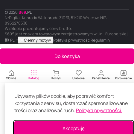
© 2026
S
69
.
PL
N-Digital, Konrada Wallenroda 31D/3, 51-210 Wrocław, NIP:
8952270538
W sklepie prezentujemy ceny brutto.
S69® jest znakiem towarowym zarejestrowanym w Unii Europejskiej.
PL
Ciemny motyw
Polityka prywatności
Regulamin
Do koszyka
Główna
Katalog
Koszyk
Ulubione
Panel klienta
Porównanie
Używamy plików cookie, aby poprawić komfort
korzystania z serwisu, dostarczać spersonalizowane
treści oraz analizować ruch.
Polityka prywatności.
Akceptuję