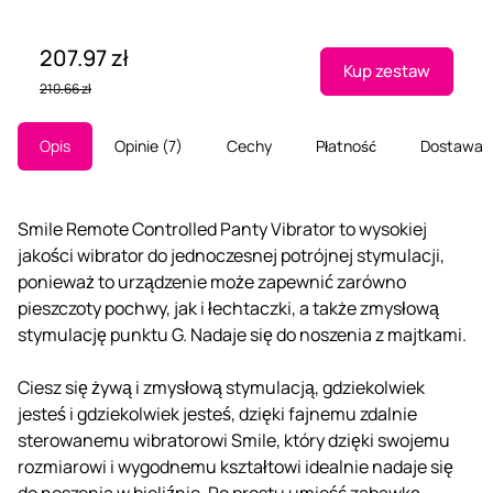
207.97 zł
Kup zestaw
210.66 zł
Opis
Opinie
7
Cechy
Płatność
Dostawa
Smile Remote Controlled Panty Vibrator to wysokiej
jakości wibrator do jednoczesnej potrójnej stymulacji,
ponieważ to urządzenie może zapewnić zarówno
pieszczoty pochwy, jak i łechtaczki, a także zmysłową
stymulację punktu G. Nadaje się do noszenia z majtkami.
Ciesz się żywą i zmysłową stymulacją, gdziekolwiek
jesteś i gdziekolwiek jesteś, dzięki fajnemu zdalnie
sterowanemu wibratorowi Smile, który dzięki swojemu
rozmiarowi i wygodnemu kształtowi idealnie nadaje się
do noszenia w bieliźnie. Po prostu umieść zabawkę