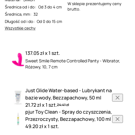
W sklepie prezentujemy ceny
Średnica od i do
:
Od 3 do 4 cm
brutto.
Średnica, mm
:
32
Długość od i do
:
Od 0 do 15 cm
Wszystkie cechy
137.05 zł x 1 szt.
Sweet Smile Remote Controlled Panty - Wibrator,
Różowy, 10, 7 cm
Just Glide Water-based - Lubrykant na
bazie wody, Bezzapachowy, 50 ml
21.72 zł x 1 szt.
24.41 zł
pjur Toy Clean - Spray do czyszczenia,
Przezroczysty, Bezzapachowy, 100 ml
49.20 zł x 1 szt.