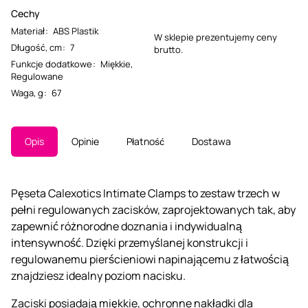
Cechy
Materiał
:
ABS Plastik
W sklepie prezentujemy ceny
Długość, cm
:
7
brutto.
Funkcje dodatkowe
:
Miękkie
,
Regulowane
Waga, g
:
67
Opis
Opinie
Płatność
Dostawa
Pęseta Calexotics Intimate Clamps to zestaw trzech w
pełni regulowanych zacisków, zaprojektowanych tak, aby
zapewnić różnorodne doznania i indywidualną
intensywność. Dzięki przemyślanej konstrukcji i
regulowanemu pierścieniowi napinającemu z łatwością
znajdziesz idealny poziom nacisku.
Zaciski posiadają miękkie, ochronne nakładki dla