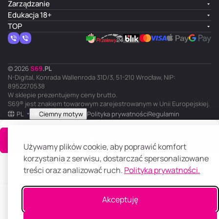
Zarządzanie
Edukacja 18+
TOP
© 2026
S
69
.
PL
N-Digital, Konrada Wallenroda 31D/3, 51-210 Wrocław, NIP:
8952270538
W sklepie prezentujemy ceny brutto.
S69® jest znakiem towarowym zarejestrowanym w Unii Europejskiej.
PL
Ciemny motyw
Polityka prywatności
Regulamin
Do koszyka
Używamy plików cookie, aby poprawić komfort
korzystania z serwisu, dostarczać spersonalizowane
treści oraz analizować ruch.
Polityka prywatności.
Główna
Katalog
Koszyk
Ulubione
Panel klienta
Porównanie
Akceptuję