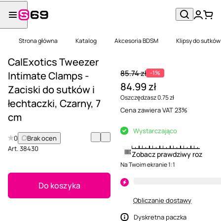
Strona główna
Katalog
Akcesoria BDSM
Klipsy do sutków
CalExotics Tweezer
85.74 zł
-1%
Intimate Clamps -
84.99 zł
Zaciski do sutków i
Oszczędzasz 0.75 zł
łechtaczki, Czarny, 7
Cena zawiera VAT 23%
cm
Wystarczająco
0
Brak ocen
Art.
38430
Zobacz prawdziwy rozmiar
Na Twoim ekranie 1:1
Do koszyka
Obliczanie dostawy
Dyskretna paczka