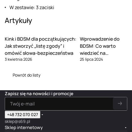
W zestawie: 3 zaciski
Artykuły
Kink i BDSM dla początkujących:
Wprowadzenie do
Jak stworzyć „listę zgody” i
BDSM: Co warto
omówić słowa-bezpieczeństwa
wiedzieć na
3 kwietnia 2026
25 lipca 2024
początku?
Powrót do listy
Zapisz się na nowości i promocje
+48 732 070 027
sklep@s69.pl
Sklep internetowy