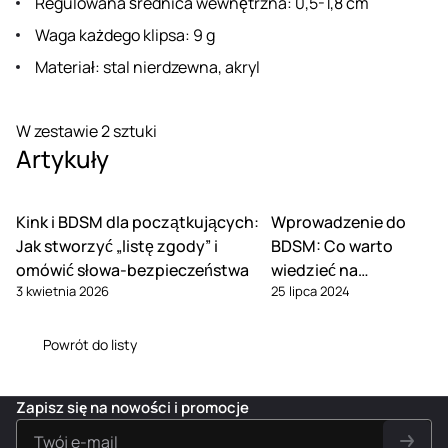
Regulowana średnica wewnętrzna: 0,5-1,8 cm
Waga każdego klipsa: 9 g
Materiał: stal nierdzewna, akryl
W zestawie 2 sztuki
Artykuły
Kink i BDSM dla początkujących:
Wprowadzenie do
Jak stworzyć „listę zgody” i
BDSM: Co warto
omówić słowa-bezpieczeństwa
wiedzieć na
3 kwietnia 2026
25 lipca 2024
początku?
Powrót do listy
Zapisz się na nowości i promocje