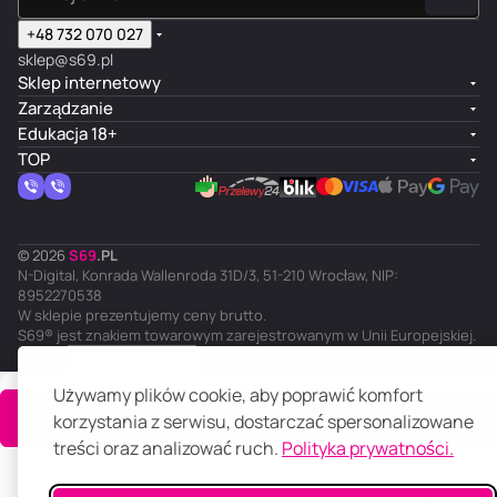
+48 732 070 027
sklep@s69.pl
Sklep internetowy
Zarządzanie
Edukacja 18+
TOP
© 2026
S
69
.
PL
N-Digital, Konrada Wallenroda 31D/3, 51-210 Wrocław, NIP:
8952270538
W sklepie prezentujemy ceny brutto.
S69® jest znakiem towarowym zarejestrowanym w Unii Europejskiej.
PL
Ciemny motyw
Polityka prywatności
Regulamin
Używamy plików cookie, aby poprawić komfort
Do koszyka
korzystania z serwisu, dostarczać spersonalizowane
treści oraz analizować ruch.
Polityka prywatności.