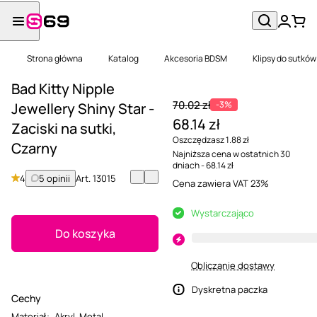
Strona główna
Katalog
Akcesoria BDSM
Klipsy do sutków
Bad Kitty Nipple
70.02 zł
-3%
Jewellery Shiny Star -
68.14 zł
Zaciski na sutki,
Oszczędzasz 1.88 zł
Czarny
Najniższa cena w ostatnich 30
dniach - 68.14 zł
4
5 opinii
Art.
13015
Cena zawiera VAT 23%
Wystarczająco
Do koszyka
Obliczanie dostawy
Dyskretna paczka
Cechy
Materiał
:
Akryl
,
Metal