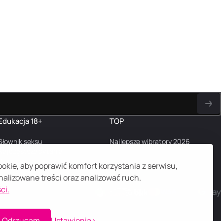
Edukacja 18+
TOP
Słownik seksu
Najlepsze wibratory 2026
Najczęstsze pytania
Blog
kie, aby poprawić komfort korzystania z serwisu,
alizowane treści oraz analizować ruch.
ci.
Odrzucam
Ustawienia