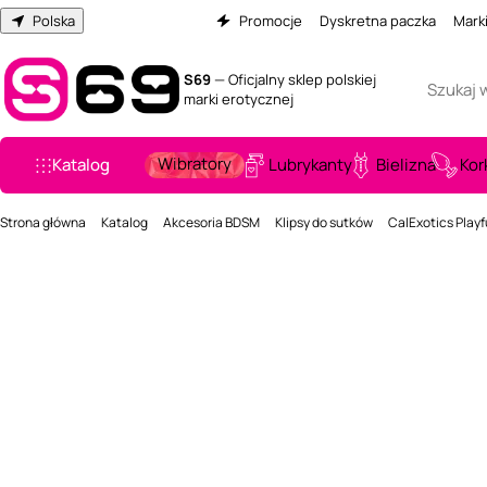
Polska
Promocje
Dyskretna paczka
Mark
S69
— Oficjalny sklep polskiej
marki erotycznej
Wibratory
Katalog
Lubrykanty
Bielizna
Kor
Strona główna
Katalog
Akcesoria BDSM
Klipsy do sutków
CalExotics Playfu