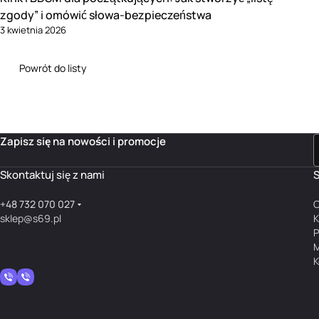
zgody” i omówić słowa-bezpieczeństwa
3 kwietnia 2026
Powrót do listy
Zapisz się na nowości i promocje
Skontaktuj się z nami
S
+48 732 070 027
O
sklep@s69.pl
K
P
M
K