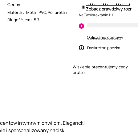
Cechy
Zobacz prawdziwy rozmia
Materiał
:
Metal
,
PVC
,
Poliuretan
Na Twoim ekranie 1:1
Długość, cm
:
5.7
Obliczanie dostawy
Dyskretna paczka
W sklepie prezentujemy ceny
brutto.
 akcentów intymnym chwilom. Elegancki
ie i spersonalizowany nacisk.