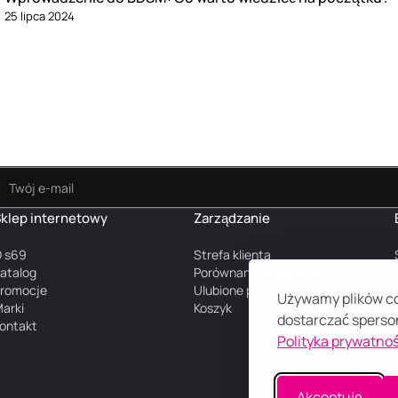
25 lipca 2024
klep internetowy
Zarządzanie
 s69
Strefa klienta
atalog
Porównanie produktów
romocje
Ulubione produkty
Używamy plików coo
arki
Koszyk
dostarczać sperson
ontakt
Polityka prywatnoś
Akceptuję