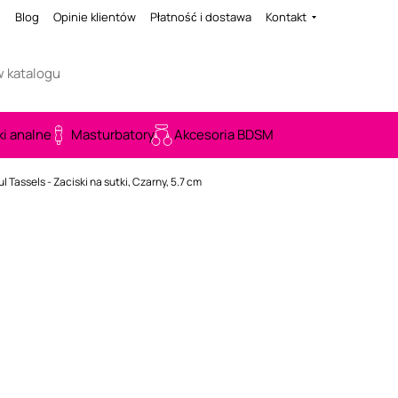
i
Blog
Opinie klientów
Płatność i dostawa
Kontakt
ki analne
Masturbatory
Akcesoria BDSM
l Tassels - Zaciski na sutki, Czarny, 5.7 cm