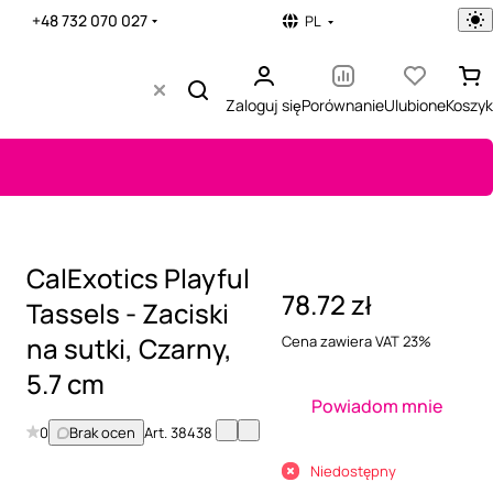
+48 732 070 027
PL
Zaloguj się
Porównanie
Ulubione
Koszyk
CalExotics Playful
78.72 zł
Tassels - Zaciski
na sutki, Czarny,
Cena zawiera VAT 23%
5.7 cm
Powiadom mnie
0
Brak ocen
Art.
38438
Niedostępny