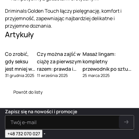
Driminals Golden Touch łączy pielęgnację, komfort i
przyjemność, zapewniając najbardziej delikatne i
przyjemne doznania.
Artykuły
Co zrobić,
Czy można zajść w
Masaż lingam:
gdy seksu
ciążę za pierwszym
kompletny
jest mniej w
razem: prawda i
przewodnik po sztuce
31 grudnia 2025
11 września 2025
25 marca 2025
związku
mity
dawania rozkoszy
Powrót do listy
Zapisz się na nowości i promocje
+48 732 070 027