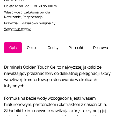
Objętość od i do
:
Od 50 do 100 ml
Właściwości żelu/smarowidła
:
Nawilżanie
,
Regeneracja
Przydział
:
Masażowy
,
Waginalny
Wszystkie cechy
Opis
Opinie
Cechy
Płatność
Dostawa
Driminals Golden Touch Gel to najwyższej jakości żel
nawilżający przeznaczony do delikatnej pielęgnacji skóry
wrażliwej i komfortowego stosowania w okolicach
intymnych.
Formuła na bazie wody wzbogacona jest kwasem
hialuronowym, pantenolem i ekstraktem z nasion chia.
Składniki te intensywnie nawilżają skórę, utrzymują jej