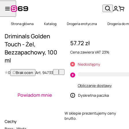
Strona główna
Katalog
Drogeria erotyczna
Drogeria do 
Driminals Golden
57.72 zł
Touch - Żel,
Bezzapachowy, 100
Cena zawiera VAT 23%
ml
Niedostępny
0
Brak ocen
Art.
94733
Obliczanie dostawy
Powiadom mnie
Dyskretna paczka
W sklepie prezentujemy ceny
brutto.
Cechy
Baza
:
Woda