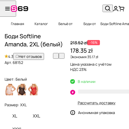
Главная
Каталог
Бельё от
Боди от
Боди Softline Am
Боди Softline
213.52 zł
-16%
Amanda, 2XL (белый)
178.35 zł
4.3
Нет отзывов
Экономия 35.17 zł
Арт.
68152
Цена указана с учётом
НДС 23%
Цвет:
Белый
В наличии
Рассчитать доставку
Размер:
XXL
Анонимная упаковка
XL
XXL