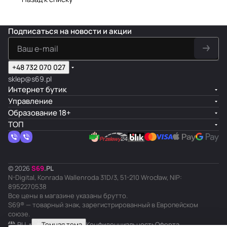
Подписаться
на новости и акции
+48 732 070 027
sklep@s69.pl
Интернет бутик
Управление
Образование 18+
ТОП
© 2026
S
69
.
PL
N-Digital, Konrada Wallenroda 31D/3, 51-210 Wrocław, NIP:
8952270538
Все цены в магазине указаны брутто.
S69® — товарный знак, зарегистрированный в Европейском
союзе.
RU
Темная тема
Конфиденциальность
Оферта