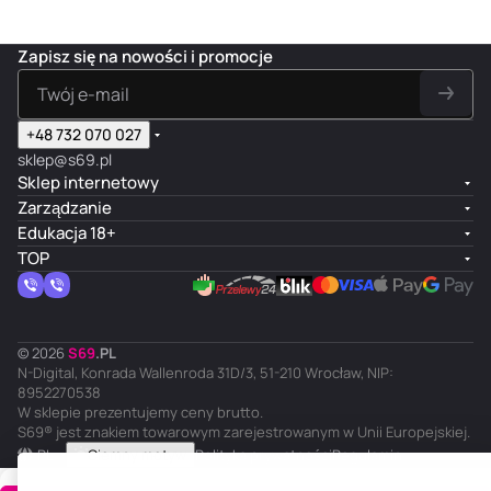
Zapisz się na nowości i promocje
+48 732 070 027
sklep@s69.pl
Sklep internetowy
Zarządzanie
Edukacja 18+
TOP
© 2026
S
69
.
PL
N-Digital, Konrada Wallenroda 31D/3, 51-210 Wrocław, NIP:
8952270538
W sklepie prezentujemy ceny brutto.
S69® jest znakiem towarowym zarejestrowanym w Unii Europejskiej.
PL
Ciemny motyw
Polityka prywatności
Regulamin