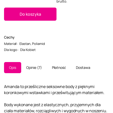
brutto.
Do koszyka
Cechy
Materiał
:
Elastan
,
Poliamid
Dla kogo
:
Dla Kobiet
Opis
Opinie
7
Płatność
Dostawa
Amanda to prześliczne seksowne body z pięknymi
koronkowymi wstawkami i prześwitującym materiałem.
Body wykonane jest z elastycznych, przyjemnych dla
ciała materiałów, rozciągliwych i wygodnych w noszeniu.