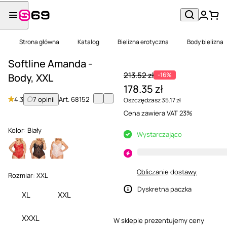
Strona główna
Katalog
Bielizna erotyczna
Body bielizna
Softline Amanda -
213.52 zł
-16%
Body, XXL
178.35 zł
4.3
7 opinii
Art.
68152
Oszczędzasz 35.17 zł
Cena zawiera VAT 23%
Kolor:
Biały
Wystarczająco
Obliczanie dostawy
Rozmiar:
XXL
Dyskretna paczka
XL
XXL
XXXL
W sklepie prezentujemy ceny