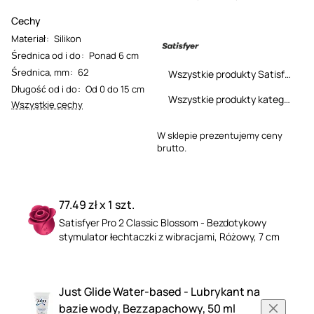
Cechy
Materiał
:
Silikon
Średnica od i do
:
Ponad 6 cm
Średnica, mm
:
62
Wszystkie produkty Satisfyer
Długość od i do
:
Od 0 do 15 cm
Wszystkie produkty kategorii
Wszystkie cechy
W sklepie prezentujemy ceny
brutto.
77.49 zł x 1 szt.
Satisfyer Pro 2 Classic Blossom - Bezdotykowy
stymulator łechtaczki z wibracjami, Różowy, 7 cm
Just Glide Water-based - Lubrykant na
bazie wody, Bezzapachowy, 50 ml