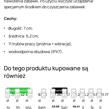
nawilżenia zabawki. Po użyciu wyczyść urządzenie
specjalnym środkiem do czyszczenia zabawek.
Cechy:
długość: 7 cm;
średnica: 6,2 cm;
11 trybów pracy (próżnia + wibracje);
wodoodporna obudowa (IPX7).
Do tego produktu kupowane są
również
Nowość
Nowość
Premium
48.77
43.42
41.16
83.25
29.36
35.67
49.20
44.28
68.66
131.77
zł
zł
zł
zł
zł
zł
zł
zł
zł
zł
33.68
55.41
Yo
Sh
MyL
Bath
Sati
S
Śr
S