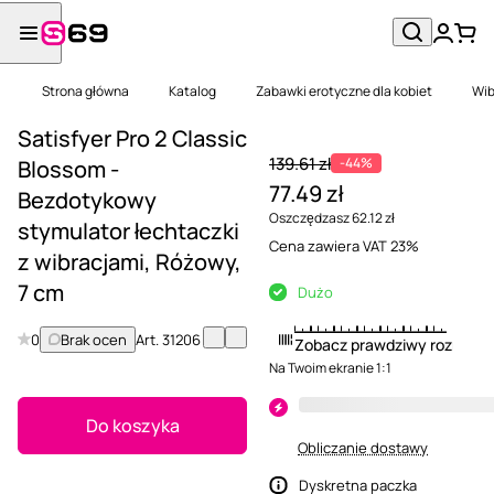
Strona główna
Katalog
Zabawki erotyczne dla kobiet
Wib
Satisfyer Pro 2 Classic
139.61 zł
-44%
Blossom -
77.49 zł
Bezdotykowy
Oszczędzasz 62.12 zł
stymulator łechtaczki
Cena zawiera VAT 23%
z wibracjami, Różowy,
7 cm
Dużo
0
Brak ocen
Art.
31206
Zobacz prawdziwy rozmiar
Na Twoim ekranie 1:1
Do koszyka
Obliczanie dostawy
Dyskretna paczka