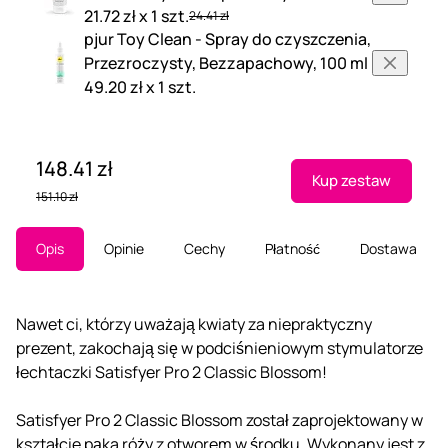
21.72 zł x 1 szt.
24.41 zł
pjur Toy Clean - Spray do czyszczenia,
Przezroczysty, Bezzapachowy, 100 ml
49.20 zł x 1 szt.
148.41 zł
Kup zestaw
151.10 zł
Opis
Opinie
Cechy
Płatność
Dostawa
Nawet ci, którzy uważają kwiaty za niepraktyczny
prezent, zakochają się w podciśnieniowym stymulatorze
łechtaczki Satisfyer Pro 2 Classic Blossom!
Satisfyer Pro 2 Classic Blossom został zaprojektowany w
kształcie pąka róży z otworem w środku. Wykonany jest z