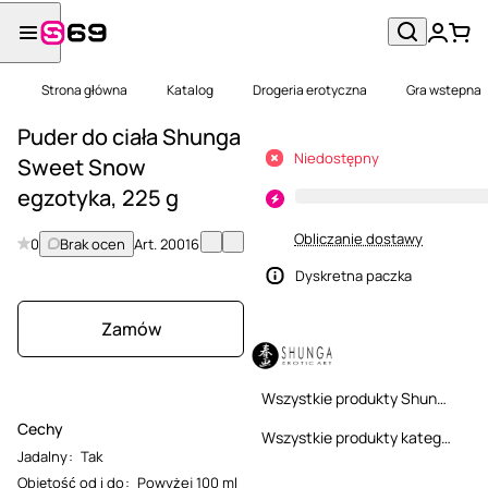
Strona główna
Katalog
Drogeria erotyczna
Gra wstepna
Puder do ciała Shunga
Niedostępny
Sweet Snow
egzotyka, 225 g
Obliczanie dostawy
0
Brak ocen
Art.
20016
Dyskretna paczka
Zamów
Wszystkie produkty Shunga
Cechy
Wszystkie produkty kategorii
Jadalny
:
Tak
Objętość od i do
:
Powyżej 100 ml