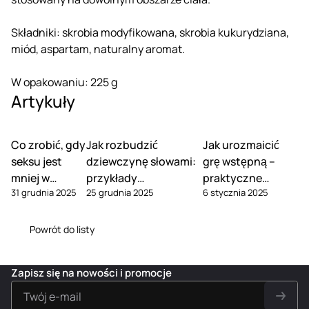
Składniki: skrobia modyfikowana, skrobia kukurydziana,
miód, aspartam, naturalny aromat.
W opakowaniu: 225 g
Artykuły
Co zrobić, gdy
Jak rozbudzić
Jak urozmaicić
seksu jest
dziewczynę słowami:
grę wstępną –
mniej w
przykłady
praktyczne
31 grudnia 2025
25 grudnia 2025
6 stycznia 2025
związku
erotycznych fraz
wskazówki
Powrót do listy
Zapisz się na nowości i promocje