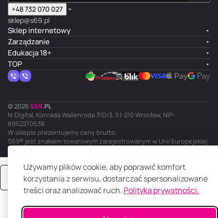
+48 732 070 027
sklep@s69.pl
Sklep internetowy
Zarządzanie
Edukacja 18+
TOP
© 2026
S
69
.
PL
N-Digital, Konrada Wallenroda 31D/3, 51-210 Wrocław, NIP:
8952270538
W sklepie prezentujemy ceny brutto.
S69® jest znakiem towarowym zarejestrowanym w Unii Europejskiej.
PL
Ciemny motyw
Polityka prywatności
Regulamin
Używamy plików cookie, aby poprawić komfort
Zamów
korzystania z serwisu, dostarczać spersonalizowane
treści oraz analizować ruch.
Polityka prywatności.
Główna
Katalog
Koszyk
Ulubione
Panel klienta
Porównanie