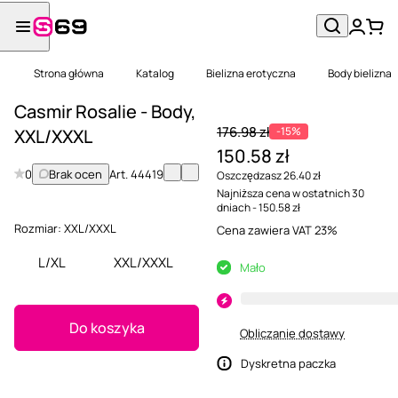
Strona główna
Katalog
Bielizna erotyczna
Body bielizna
Casmir Rosalie - Body,
176.98 zł
-15%
XXL/XXXL
150.58 zł
0
Brak ocen
Art.
44419
Oszczędzasz 26.40 zł
Najniższa cena w ostatnich 30
dniach - 150.58 zł
Rozmiar:
XXL/XXXL
Cena zawiera VAT 23%
L/XL
XXL/XXXL
Mało
Do koszyka
Obliczanie dostawy
Dyskretna paczka