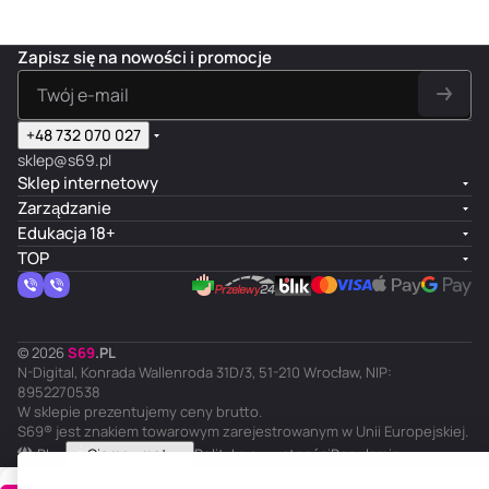
Zapisz się na nowości i promocje
+48 732 070 027
sklep@s69.pl
Sklep internetowy
Zarządzanie
Edukacja 18+
TOP
© 2026
S
69
.
PL
N-Digital, Konrada Wallenroda 31D/3, 51-210 Wrocław, NIP:
8952270538
W sklepie prezentujemy ceny brutto.
S69® jest znakiem towarowym zarejestrowanym w Unii Europejskiej.
PL
Ciemny motyw
Polityka prywatności
Regulamin