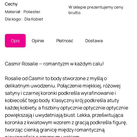
Cechy
W sklepie prezentujemy ceny
Materiał
:
Poliester
brutto.
Dla kogo
:
Dla Kobiet
Opis
Opinie
Płatność
Dostawa
Casmir Rosalie — romantyzm w każdym calu!
Rosalie od Casmir to body stworzone z myślą o
delikatnym uwodzeniu. Połączenie miękkiej, różowej
satyny i czarnej koronki podkreśla wyrafinowanie i
kobiecość tego body. Klasyczny krój podkreśla atuty
każdej kobiety, a fiszbiny optycznie optycznie optycznie
powiększają i uwydatniają biust. Lekka, prześwitująca
koronka z kwiatowym wzorem z gracją podkreśla figurę,
tworząc cienką granicę między romantyczną
niewinnością a szczerym urokiem.