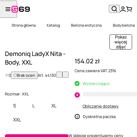
Strona główna
Katalog
Bielizna erotyczna
Body bielizna
Pokaż
więcej
zdjęć
Demoniq LadyX Nita -
154.02 zł
Body, XXL
Cena zawiera VAT 23%
0
Brak ocen
Art.
44130
Wystarczająco
Rozmiar:
XXL
S
L
XL
Obliczanie dostawy
Dyskretna paczka
XXL
W sklepie prezentujemy ceny