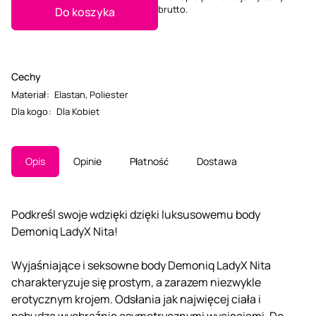
brutto.
Do koszyka
Cechy
Materiał
:
Elastan
,
Poliester
Dla kogo
:
Dla Kobiet
Opis
Opinie
Płatność
Dostawa
Podkreśl swoje wdzięki dzięki luksusowemu body
Demoniq LadyX Nita!
Wyjaśniające i seksowne body Demoniq LadyX Nita
charakteryzuje się prostym, a zarazem niezwykle
erotycznym krojem. Odsłania jak najwięcej ciała i
pobudza wyobraźnię asymetrycznymi wycięciami. Do