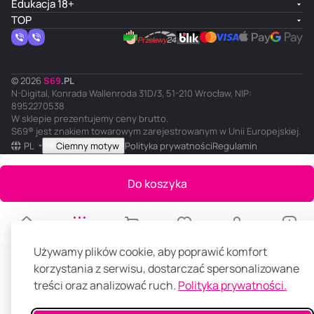
Edukacja 18+
TOP
© 2026
S
69
.
PL
N-Digital, Konrada Wallenroda 31D/3, 51-210 Wrocław, NIP:
8952270538
W sklepie prezentujemy ceny brutto.
S69® jest znakiem towarowym zarejestrowanym w Unii Europejskiej.
PL
Ciemny motyw
Polityka prywatności
Regulamin
Do koszyka
Główna
Katalog
Koszyk
Ulubione
Panel klienta
Porównanie
Używamy plików cookie, aby poprawić komfort
korzystania z serwisu, dostarczać spersonalizowane
treści oraz analizować ruch.
Polityka prywatności.