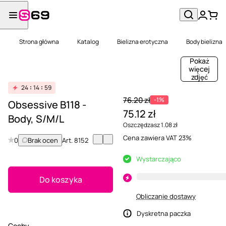
Strona główna
Katalog
Bielizna erotyczna
Body bielizna
Pokaż
więcej
zdjęć
24
14
59
76.20 zł
-1%
Obsessive B118 -
75.12 zł
Body, S/M/L
Oszczędzasz 1.08 zł
Cena zawiera VAT 23%
0
Brak ocen
Art.
8152
Wystarczająco
Do koszyka
Obliczanie dostawy
Dyskretna paczka
Cechy