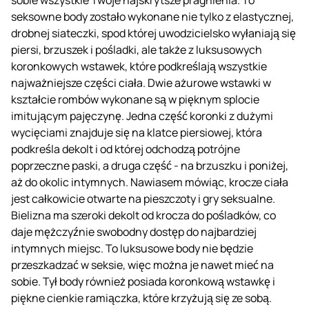
seksowne body zostało wykonane nie tylko z elastycznej,
drobnej siateczki, spod której uwodzicielsko wyłaniają się
piersi, brzuszek i pośladki, ale także z luksusowych
koronkowych wstawek, które podkreślają wszystkie
najważniejsze części ciała. Dwie ażurowe wstawki w
kształcie rombów wykonane są w pięknym splocie
imitującym pajęczynę. Jedna część koronki z dużymi
wycięciami znajduje się na klatce piersiowej, która
podkreśla dekolt i od której odchodzą potrójne
poprzeczne paski, a druga część - na brzuszku i poniżej,
aż do okolic intymnych. Nawiasem mówiąc, krocze ciała
jest całkowicie otwarte na pieszczoty i gry seksualne.
Bielizna ma szeroki dekolt od krocza do pośladków, co
daje mężczyźnie swobodny dostęp do najbardziej
intymnych miejsc. To luksusowe body nie będzie
przeszkadzać w seksie, więc można je nawet mieć na
sobie. Tył body również posiada koronkową wstawkę i
piękne cienkie ramiączka, które krzyżują się ze sobą.