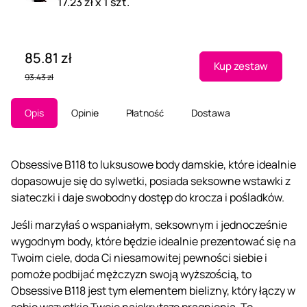
17.23 zł x 1 szt.
85.81 zł
Kup zestaw
93.43 zł
Opis
Opinie
Płatność
Dostawa
Obsessive B118 to luksusowe body damskie, które idealnie
dopasowuje się do sylwetki, posiada seksowne wstawki z
siateczki i daje swobodny dostęp do krocza i pośladków.
Jeśli marzyłaś o wspaniałym, seksownym i jednocześnie
wygodnym body, które będzie idealnie prezentować się na
Twoim ciele, doda Ci niesamowitej pewności siebie i
pomoże podbijać mężczyzn swoją wyższością, to
Obsessive B118 jest tym elementem bielizny, który łączy w
sobie wszystkie Twoje najskrytsze pragnienia. To