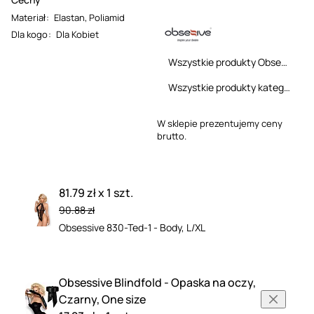
Materiał
:
Elastan
,
Poliamid
Dla kogo
:
Dla Kobiet
Wszystkie produkty Obsessive
Wszystkie produkty kategorii
W sklepie prezentujemy ceny
brutto.
81.79 zł x 1 szt.
90.88 zł
Obsessive 830-Ted-1 - Body, L/XL
Obsessive Blindfold - Opaska na oczy,
Czarny, One size