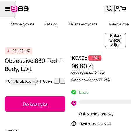
Strona główna
Katalog
Bielizna erotyczna
Body bielizna
Pokaż
więcej
zdjęć
25
20
13
107.56 zł
-10%
Obsessive 830-Ted-1 -
96.80 zł
Body, L/XL
Oszczędzasz 10.76 zł
Cena zawiera VAT 23%
0
Brak ocen
Art.
6064
Dużo
Do koszyka
Obliczanie dostawy
Dyskretna paczka
Cechy