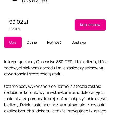
17.23 zł x 1 szt.
99.02 zł
Kup zestaw
108.11 zł
Opis
Opinie
Płatność
Dostawa
Intrygujące body Obsessive 830-TED-1 to bielizna, która
zachwyci pięknem z przodu i mile zaskoczy seksowną
otwartością i szczerością z tyłu.
Czarne body wykonane z delikatnej siateczki zostało
ozdobione koronkowymi wstawkami oraz dekoracyjną
tasiemką, za pomocą której można połączyć obie części
bielizny. Dzięki tasiemce można maksymalnie odsłonić
okolice brzucha i dekoltu, a także intrygująco i kusząco