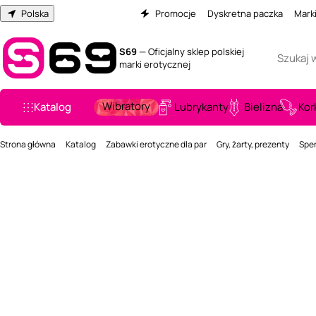
Polska
Promocje
Dyskretna paczka
Mark
S69
— Oficjalny sklep polskiej
marki erotycznej
Wibratory
Katalog
Lubrykanty
Bielizna
Kor
Strona główna
Katalog
Zabawki erotyczne dla par
Gry, żarty, prezenty
Spen