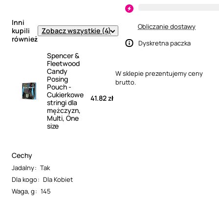
Inni
Obliczanie dostawy
Zobacz wszystkie (4)
kupili
również
Dyskretna paczka
Spencer &
Fleetwood
Candy
W sklepie prezentujemy ceny
Posing
brutto.
Pouch -
Cukierkowe
41.82 zł
stringi dla
mężczyzn,
Multi, One
size
Cechy
Jadalny
:
Tak
Dla kogo
:
Dla Kobiet
Waga, g
:
145