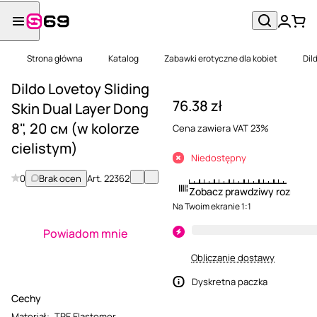
Strona główna
Katalog
Zabawki erotyczne dla kobiet
Dil
Dildo Lovetoy Sliding
76.38 zł
Skin Dual Layer Dong
8", 20 см (w kolorze
Cena zawiera VAT 23%
cielistym)
Niedostępny
0
Brak ocen
Art.
22362
Zobacz prawdziwy rozmiar
Na Twoim ekranie 1:1
Powiadom mnie
Obliczanie dostawy
Dyskretna paczka
Cechy
Materiał
:
TPE Elastomer