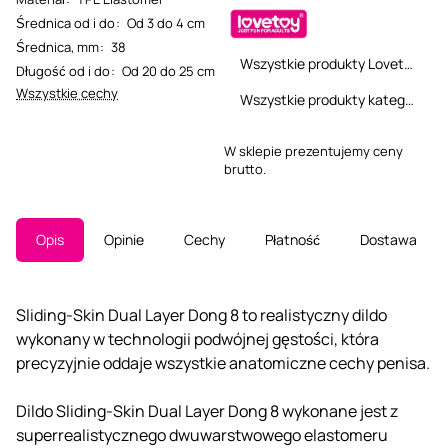
Średnica od i do
:
Od 3 do 4 cm
Średnica, mm
:
38
Wszystkie produkty Lovetoy
Długość od i do
:
Od 20 do 25 cm
Wszystkie cechy
Wszystkie produkty kategorii
W sklepie prezentujemy ceny
brutto.
Opis
Opinie
Cechy
Płatność
Dostawa
Sliding-Skin Dual Layer Dong 8 to realistyczny dildo
wykonany w technologii podwójnej gęstości, która
precyzyjnie oddaje wszystkie anatomiczne cechy penisa.
Dildo Sliding-Skin Dual Layer Dong 8 wykonane jest z
superrealistycznego dwuwarstwowego elastomeru