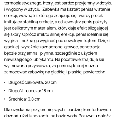
termoplastycznego, który jest bardzo przyjemny w dotyku
i wygodny w użyciu. Zabawka ma kształt penisa w stanie
erekcji, wewnątrz którego znajduje się twardy pręcik
imitujący stabilną erekcję, a od zewnątrz penis pokryty
jest delikatnym materiałem, który daje efekt ślizgającej
się skóry. Oprócz efektu silnej erekcji, penis idealnie się
wygina i można go wyginać pod dowolnym kątem. Dzięki
gładkiej i wyraźnie zaznaczonej główce, penetracja
będzie przyjemna i płynna, szczególnie z użyciem
nawilżającego lubrykantu. Na podstawie znajduje się
wyjmowana przyssawka, za pomocą której można
zamocować zabawkę na gładkiej i płaskiej powierzchni.
Długość całkowita: 20 cm
Długość robocza: 18 cm
Średnica: 3,8 cm
Dla uzyskania przyjemniejszych i bardziej komfortowych
doznań, użyj lubrykantu na bazie wody. Po użyciu należy