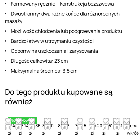
Formowany ręcznie – konstrukcja bezszwowa
Dwustronny: dwa różne końce dla różnorodnych
masaży
Możliwość chłodzenia lub podgrzewania produktu
Bardzo łatwy w utrzymaniu czystości
Odporny na uszkodzenia i zarysowania
Długość całkowita: 23 cm
Maksymalna średnica: 3,5 cm
Do tego produktu kupowane są
również
Nowość
Nowość
124.87
53.14
58.36
32.20
86.27
73.65
49.20
53.51
131.77
Cena
zł
zł
zł
zł
zł
zł
zł
zł
zł
wkrót