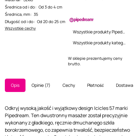
Średnica od i do
:
Od 3 do 4 cm
Średnica, mm
:
35
Długość od i do
:
Od 20 do 25 cm
Wszystkie cechy
Wszystkie produkty Pipedream
Wszystkie produkty kategorii
W sklepie prezentujemy ceny
brutto.
Opis
Opinie
7
Cechy
Płatność
Dostawa
Odkryj wysoką jakość i wyjątkowy design Icicles 57 marki
Pipedream. Ten dwustronny masażer został precyzyjnie
wykonany z gładkiego, ręcznie dmuchanego szkła
borokrzemowego, co zapewnia trwałość, bezpieczeństwo