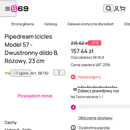
Strona główna
Katalog
Zabawki erotyczne dla kobiet
Dil
Pipedream Icicles
215.62 zł
-27%
Model 57 -
157.44 zł
Dwustronny dildo B,
Oszczędzasz 58.18 zł
Różowy, 23 cm
Cena zawiera VAT 23%
4
7 opinii
Art.
38730
Niedostępny
Zobacz prawdziwy rozmiar
Powiadom mnie
Na Twoim ekranie 1:1
Obliczanie dostawy
Cechy
Dyskretna paczka
Materiał
:
Szkło