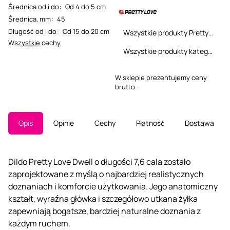
Średnica od i do
:
Od 4 do 5 cm
Średnica, mm
:
45
Długość od i do
:
Od 15 do 20 cm
Wszystkie produkty Pretty Love
Wszystkie cechy
Wszystkie produkty kategorii
W sklepie prezentujemy ceny
brutto.
Opis
Opinie
Cechy
Płatność
Dostawa
Dildo Pretty Love Dwell o długości 7,6 cala zostało
zaprojektowane z myślą o najbardziej realistycznych
doznaniach i komforcie użytkowania. Jego anatomiczny
kształt, wyraźna główka i szczegółowo utkana żyłka
zapewniają bogatsze, bardziej naturalne doznania z
każdym ruchem.