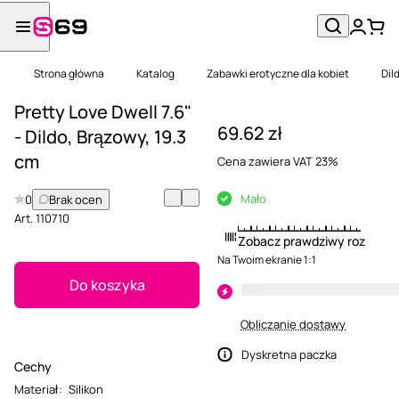
Strona główna
Katalog
Zabawki erotyczne dla kobiet
Dil
Pretty Love Dwell 7.6"
69.62 zł
- Dildo, Brązowy, 19.3
cm
Cena zawiera VAT 23%
Mało
0
Brak ocen
Art.
110710
Zobacz prawdziwy rozmiar
Na Twoim ekranie 1:1
Do koszyka
Obliczanie dostawy
Dyskretna paczka
Cechy
Materiał
:
Silikon