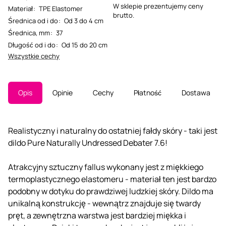
W sklepie prezentujemy ceny
Materiał
:
TPE Elastomer
brutto.
Średnica od i do
:
Od 3 do 4 cm
Średnica, mm
:
37
Długość od i do
:
Od 15 do 20 cm
Wszystkie cechy
Opis
Opinie
Cechy
Płatność
Dostawa
Realistyczny i naturalny do ostatniej fałdy skóry - taki jest
dildo Pure Naturally Undressed Debater 7.6!
Atrakcyjny sztuczny fallus wykonany jest z miękkiego
termoplastycznego elastomeru - materiał ten jest bardzo
podobny w dotyku do prawdziwej ludzkiej skóry. Dildo ma
unikalną konstrukcję - wewnątrz znajduje się twardy
pręt, a zewnętrzna warstwa jest bardziej miękka i