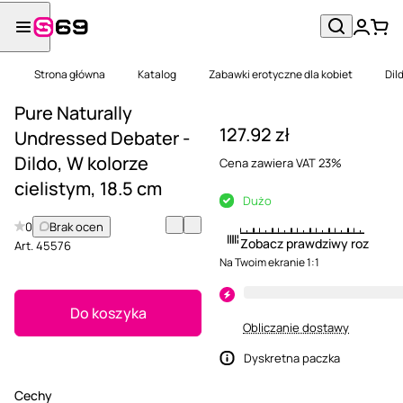
Strona główna
Katalog
Zabawki erotyczne dla kobiet
Dil
Pure Naturally
127.92 zł
Undressed Debater -
Dildo, W kolorze
Cena zawiera VAT 23%
cielistym, 18.5 cm
Dużo
0
Brak ocen
Zobacz prawdziwy rozmiar
Art.
45576
Na Twoim ekranie 1:1
Do koszyka
Obliczanie dostawy
Dyskretna paczka
Cechy