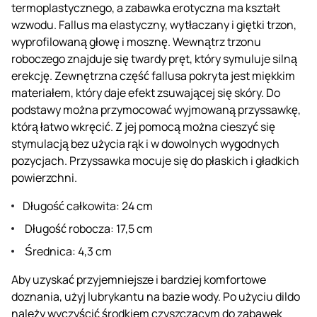
termoplastycznego, a zabawka erotyczna ma kształt
wzwodu. Fallus ma elastyczny, wytłaczany i giętki trzon,
wyprofilowaną głowę i mosznę. Wewnątrz trzonu
roboczego znajduje się twardy pręt, który symuluje silną
erekcję. Zewnętrzna część fallusa pokryta jest miękkim
materiałem, który daje efekt zsuwającej się skóry. Do
podstawy można przymocować wyjmowaną przyssawkę,
którą łatwo wkręcić. Z jej pomocą można cieszyć się
stymulacją bez użycia rąk i w dowolnych wygodnych
pozycjach. Przyssawka mocuje się do płaskich i gładkich
powierzchni.
Długość całkowita: 24 cm
Długość robocza: 17,5 cm
Średnica: 4,3 cm
Aby uzyskać przyjemniejsze i bardziej komfortowe
doznania, użyj lubrykantu na bazie wody. Po użyciu dildo
należy wyczyścić środkiem czyszczącym do zabawek