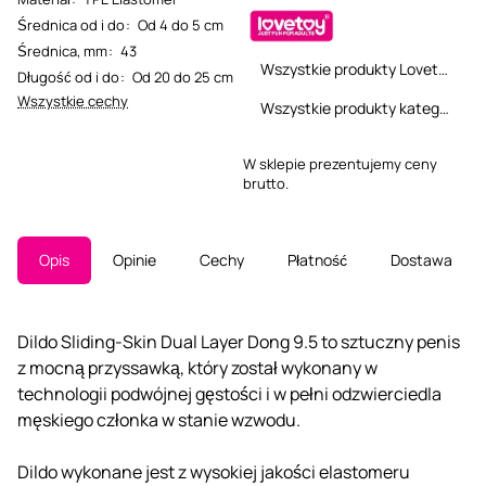
Średnica od i do
:
Od 4 do 5 cm
Średnica, mm
:
43
Wszystkie produkty Lovetoy
Długość od i do
:
Od 20 do 25 cm
Wszystkie cechy
Wszystkie produkty kategorii
W sklepie prezentujemy ceny
brutto.
Opis
Opinie
Cechy
Płatność
Dostawa
Dildo Sliding-Skin Dual Layer Dong 9.5 to sztuczny penis
z mocną przyssawką, który został wykonany w
technologii podwójnej gęstości i w pełni odzwierciedla
męskiego członka w stanie wzwodu.
Dildo wykonane jest z wysokiej jakości elastomeru