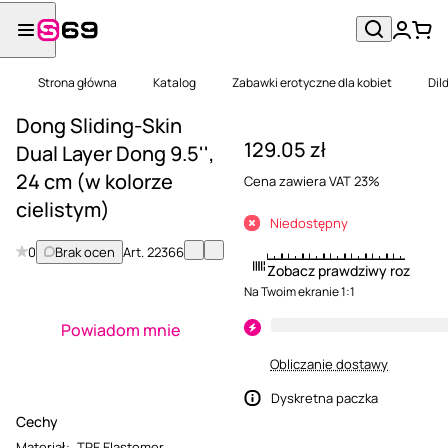
Strona główna
Katalog
Zabawki erotyczne dla kobiet
Dil
Dong Sliding-Skin
129.05 zł
Dual Layer Dong 9.5'',
24 cm (w kolorze
Cena zawiera VAT 23%
cielistym)
Niedostępny
0
Brak ocen
Art.
22366
Zobacz prawdziwy rozmiar
Na Twoim ekranie 1:1
Powiadom mnie
Obliczanie dostawy
Dyskretna paczka
Cechy
Materiał
:
TPE Elastomer