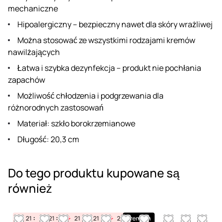
mechaniczne
Hipoalergiczny – bezpieczny nawet dla skóry wrażliwej
Można stosować ze wszystkimi rodzajami kremów
nawilżających
Łatwa i szybka dezynfekcja – produkt nie pochłania
zapachów
Możliwość chłodzenia i podgrzewania dla
różnorodnych zastosowań
Materiał: szkło borokrzemianowe
Długość: 20,3 cm
Do tego produktu kupowane są
również
21
14
50
21
14
50
21
14
21
50
14
50
21
Premium
14
50