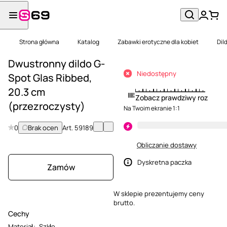
Strona główna
Katalog
Zabawki erotyczne dla kobiet
Dil
Dwustronny dildo G-
Niedostępny
Spot Glas Ribbed,
20.3 cm
Zobacz prawdziwy rozmiar
(przezroczysty)
Na Twoim ekranie 1:1
0
Brak ocen
Art.
59189
Obliczanie dostawy
Dyskretna paczka
Zamów
W sklepie prezentujemy ceny
brutto.
Cechy
Materiał
:
Szkło