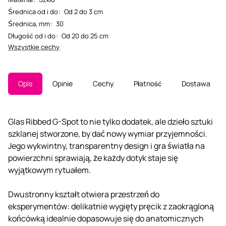
Średnica od i do
:
Od 2 do 3 cm
Średnica, mm
:
30
Długość od i do
:
Od 20 do 25 cm
Wszystkie cechy
Opis
Opinie
Cechy
Płatność
Dostawa
Glas Ribbed G-Spot to nie tylko dodatek, ale dzieło sztuki
szklanej stworzone, by dać nowy wymiar przyjemności.
Jego wykwintny, transparentny design i gra światła na
powierzchni sprawiają, że każdy dotyk staje się
wyjątkowym rytuałem.
Dwustronny kształt otwiera przestrzeń do
eksperymentów: delikatnie wygięty pręcik z zaokrągloną
końcówką idealnie dopasowuje się do anatomicznych