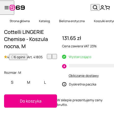
Strona główna
Katalog
Bielizna erotyczna
Koszulki erot
Cottelli LINGERIE
131.65 zł
Chemise - Koszula
nocna, M
Cena zawiera VAT 23%
Wystarczająco
4
6 opinii
Art.
41805
Rozmiar:
M
Obliczanie dostawy
S
M
L
Dyskretna paczka
W sklepie prezentujemy ceny
Do koszyka
brutto.