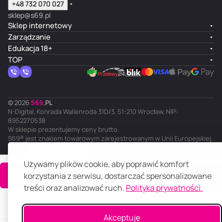
+48 732 070 027
sklep@s69.pl
Sklep internetowy
Zarządzanie
Edukacja 18+
TOP
© 2026
S
69
.
PL
N-Digital, Konrada Wallenroda 31D/3, 51-210 Wrocław, NIP:
8952270538
W sklepie prezentujemy ceny brutto.
S69® jest znakiem towarowym zarejestrowanym w Unii Europejskiej.
PL
Ciemny motyw
Polityka prywatności
Regulamin
Używamy plików cookie, aby poprawić komfort
Do koszyka
korzystania z serwisu, dostarczać spersonalizowane
treści oraz analizować ruch.
Polityka prywatności.
Główna
Katalog
Koszyk
Ulubione
Panel klienta
Porównanie
Akceptuję