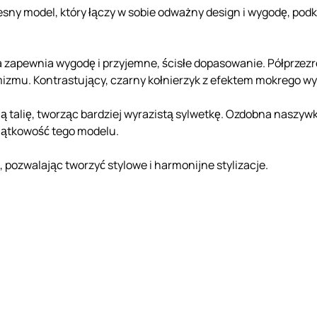
ny model, który łączy w sobie odważny design i wygodę, podkr
ra zapewnia wygodę i przyjemne, ścisłe dopasowanie. Półprzezr
amizmu. Kontrastujący, czarny kołnierzyk z efektem mokrego w
ą talię, tworząc bardziej wyrazistą sylwetkę. Ozdobna naszywk
jątkowość tego modelu.
 pozwalając tworzyć stylowe i harmonijne stylizacje.