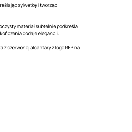
eślając sylwetkę i tworząc
oczysty materiał subtelnie podkreśla
ykończenia dodaje elegancji.
a z czerwonej alcantary z logo RFP na