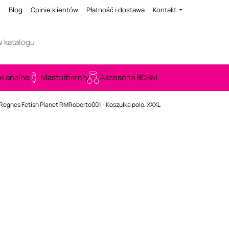
i
Blog
Opinie klientów
Płatność i dostawa
Kontakt
ki analne
Masturbatory
Akcesoria BDSM
Regnes Fetish Planet RMRoberto001 - Koszulka polo, XXXL