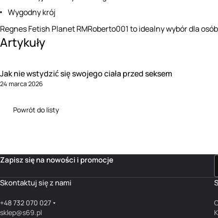
Wygodny krój
Regnes Fetish Planet RMRoberto001 to idealny wybór dla osób 
Artykuły
Jak nie wstydzić się swojego ciała przed seksem
24 marca 2026
Powrót do listy
Zapisz się na nowości i promocje
Skontaktuj się z nami
S
+48 732 070 027
O
sklep@s69.pl
K