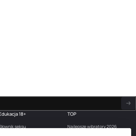
Edukacja 18+
TOP
Słownik seksu
Najlepsze wibratory 2026
Najczęstsze pytania