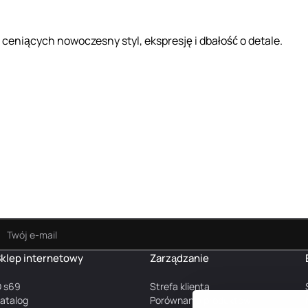
ceniących nowoczesny styl, ekspresję i dbałość o detale.
klep internetowy
Zarządzanie
 s69
Strefa klienta
atalog
Porównanie produktów