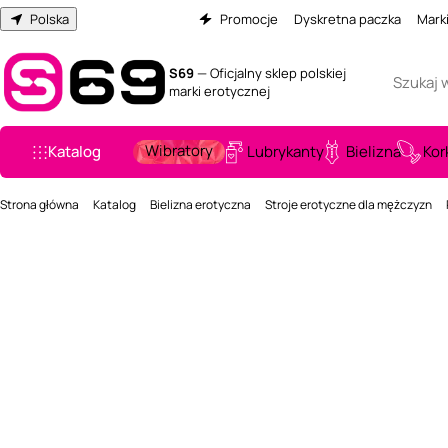
Polska
Promocje
Dyskretna paczka
Mark
S69
— Oficjalny sklep polskiej
marki erotycznej
Wibratory
Katalog
Lubrykanty
Bielizna
Kor
Strona główna
Katalog
Bielizna erotyczna
Stroje erotyczne dla mężczyzn