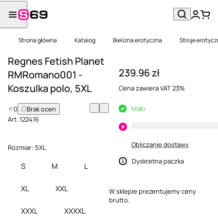
Strona główna
Katalog
Bielizna erotyczna
Stroje erotyc
Regnes Fetish Planet
239.96 zł
RMRomano001 -
Koszulka polo, 5XL
Cena zawiera VAT 23%
Mało
0
Brak ocen
Art.
122416
Obliczanie dostawy
Rozmiar:
5XL
Dyskretna paczka
S
M
L
XL
XXL
W sklepie prezentujemy ceny
brutto.
XXXL
XXXXL