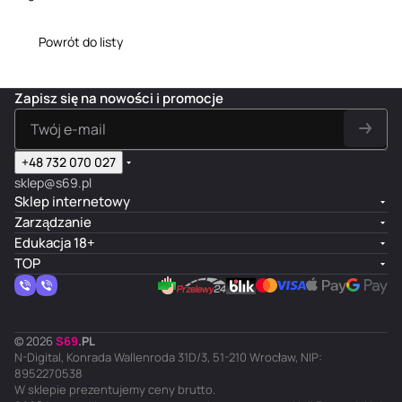
Powrót do listy
Zapisz się na nowości i promocje
+48 732 070 027
sklep@s69.pl
Sklep internetowy
Zarządzanie
Edukacja 18+
TOP
© 2026
S
69
.
PL
N-Digital, Konrada Wallenroda 31D/3, 51-210 Wrocław, NIP:
8952270538
W sklepie prezentujemy ceny brutto.