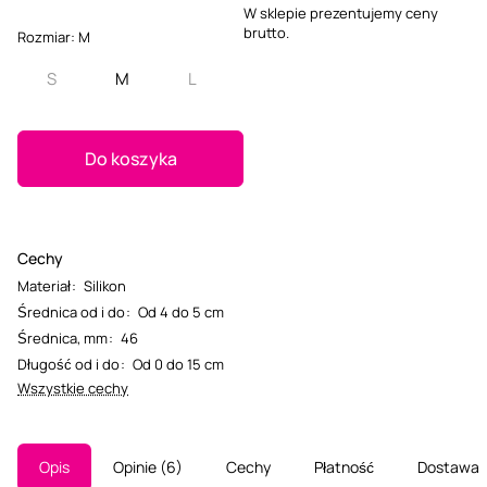
W sklepie prezentujemy ceny
brutto.
Rozmiar:
M
S
M
L
Do koszyka
Cechy
Materiał
:
Silikon
Średnica od i do
:
Od 4 do 5 cm
Średnica, mm
:
46
Długość od i do
:
Od 0 do 15 cm
Wszystkie cechy
Opis
Opinie
6
Cechy
Płatność
Dostawa