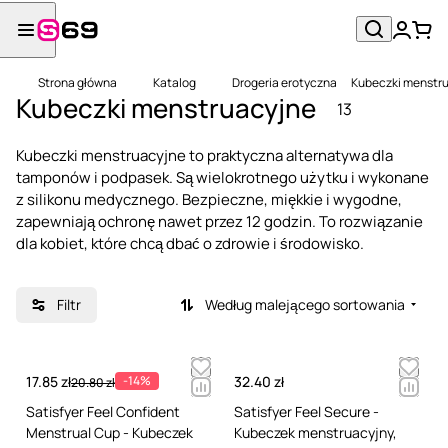
Strona główna
Katalog
Drogeria erotyczna
Kubeczki menstr
Kubeczki menstruacyjne
13
Kubeczki menstruacyjne to praktyczna alternatywa dla
tamponów i podpasek. Są wielokrotnego użytku i wykonane
z silikonu medycznego. Bezpieczne, miękkie i wygodne,
zapewniają ochronę nawet przez 12 godzin. To rozwiązanie
dla kobiet, które chcą dbać o zdrowie i środowisko.
Filtr
Według malejącego sortowania
17.85 zł
-14%
32.40 zł
20.80 zł
Satisfyer Feel Confident
Satisfyer Feel Secure -
Menstrual Cup - Kubeczek
Kubeczek menstruacyjny,