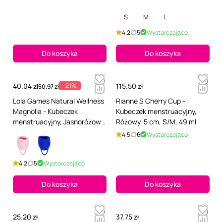
S
M
L
4.2
5
Wystarczająco
Do koszyka
Do koszyka
40.04 zł
-21%
115.50 zł
50.97 zł
Lola Games Natural Wellness
Rianne S Cherry Cup -
Magnolia - Kubeczek
Kubeczek menstruacyjny,
menstruacyjny, Jasnoróżowy,
Różowy, 5 cm, S/M, 49 ml
6 cm, 15 ml
4.5
6
Wystarczająco
4.2
5
Wystarczająco
Do koszyka
Do koszyka
25.20 zł
37.75 zł