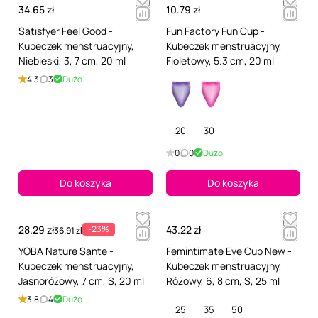
34.65 zł
10.79 zł
Satisfyer Feel Good -
Fun Factory Fun Cup -
Kubeczek menstruacyjny,
Kubeczek menstruacyjny,
Niebieski, 3, 7 cm, 20 ml
Fioletowy, 5.3 cm, 20 ml
4.3
3
Dużo
20
30
0
0
Dużo
Do koszyka
Do koszyka
28.29 zł
-23%
43.22 zł
36.91 zł
YOBA Nature Sante -
Femintimate Eve Cup New -
Kubeczek menstruacyjny,
Kubeczek menstruacyjny,
Jasnoróżowy, 7 cm, S, 20 ml
Różowy, 6, 8 cm, S, 25 ml
3.8
4
Dużo
25
35
50