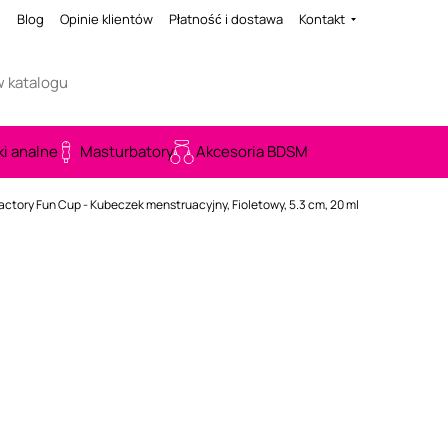
i
Blog
Opinie klientów
Płatność i dostawa
Kontakt
ki analne
Masturbatory
Akcesoria BDSM
actory Fun Cup - Kubeczek menstruacyjny, Fioletowy, 5.3 cm, 20 ml