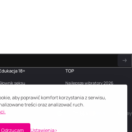
Edukacja 18+
TOP
Słownik seksu
Najlepsze wibratory 2026
Najczęstsze pytania
Blog
kie, aby poprawić komfort korzystania z serwisu,
alizowane treści oraz analizować ruch.
ci.
Odrzucam
Ustawienia