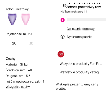
Zobacz prawdziwy rozmia
Kolor:
Fioletowy
Na Twoim ekranie 1:1
Obliczanie dostawy
Pojemność, ml:
20
Dyskretna paczka
20
30
Cechy
Wszystkie produkty Fun Factory
Materiał
:
Silikon
Średnica, mm
:
40
Wszystkie produkty kategorii
Długość, cm
:
5.3
Ilość w opakowaniu, szt.
:
1
W sklepie prezentujemy ceny
Wszystkie cechy
brutto.