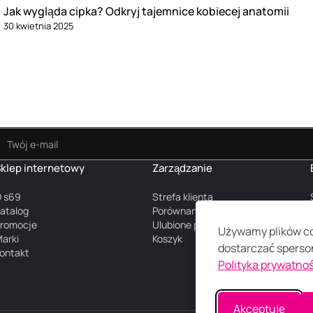
Jak wygląda cipka? Odkryj tajemnice kobiecej anatomii
30 kwietnia 2025
klep internetowy
Zarządzanie
 s69
Strefa klienta
atalog
Porównanie produktów
romocje
Ulubione produkty
Używamy plików coo
arki
Koszyk
dostarczać sperson
ontakt
Polityka prywatnoś
Akceptuję