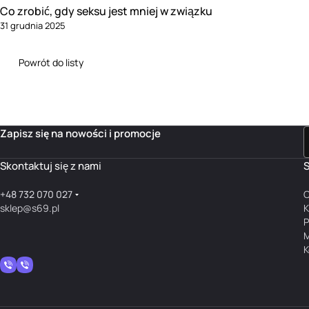
Co zrobić, gdy seksu jest mniej w związku
31 grudnia 2025
Powrót do listy
Zapisz się na nowości i promocje
Skontaktuj się z nami
S
+48 732 070 027
O
sklep@s69.pl
K
P
M
K