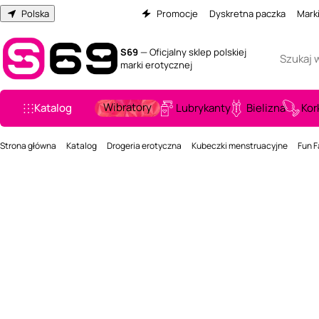
Polska
Promocje
Dyskretna paczka
Mark
S69
— Oficjalny sklep polskiej
marki erotycznej
Wibratory
Katalog
Lubrykanty
Bielizna
Kor
Strona główna
Katalog
Drogeria erotyczna
Kubeczki menstruacyjne
Fun F