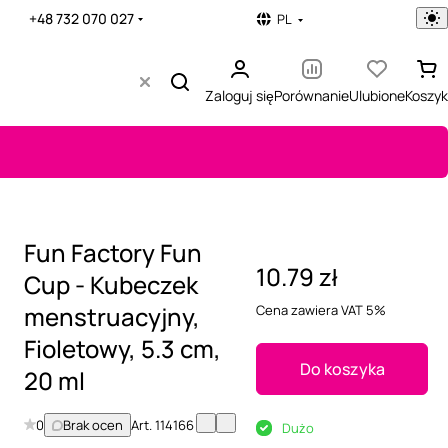
+48 732 070 027
PL
Zaloguj się
Porównanie
Ulubione
Koszyk
Fun Factory Fun
10.79 zł
Cup - Kubeczek
menstruacyjny,
Cena zawiera VAT 5%
Fioletowy, 5.3 cm,
Do koszyka
20 ml
0
Brak ocen
Art.
114166
Dużo