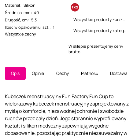
Materiał
:
Silikon
Średnica, mm
:
40
Wszystkie produkty Fun Factory
Długość, cm
:
5.3
Ilość w opakowaniu, szt.
:
1
Wszystkie produkty kategorii
Wszystkie cechy
W sklepie prezentujemy ceny
brutto.
Opis
Opinie
Cechy
Płatność
Dostawa
Kubeczek menstruacyjny Fun Factory Fun Cup to
wielorazowy kubeczek menstruacyjny zaprojektowany z
myślą o komforcie, niezawodnej ochronie i swobodzie
ruchów przez cały dzień. Jego starannie wyprofilowany
kształt i silikon medyczny zapewniają wygodne
dopasowanie, pozostając praktycznie niezauważalny w