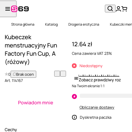
Strona główna
Katalog
Drogeria erotyczna
Kubeczki men
Kubeczek
12.64 zł
menstruacyjny Fun
Factory Fun Cup, A
Cena zawiera VAT 23%
(różowy)
Niedostępny
0
Brak ocen
Zobacz prawdziwy rozmiar
Art.
114167
Na Twoim ekranie 1:1
Powiadom mnie
Obliczanie dostawy
Dyskretna paczka
Cechy