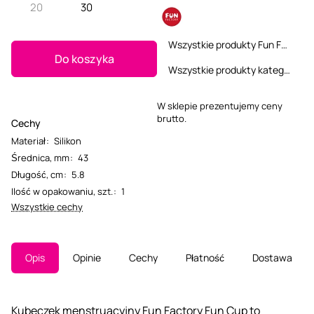
20
30
Wszystkie produkty Fun Factory
Do koszyka
Wszystkie produkty kategorii
W sklepie prezentujemy ceny
brutto.
Cechy
Materiał
:
Silikon
Średnica, mm
:
43
Długość, cm
:
5.8
Ilość w opakowaniu, szt.
:
1
Wszystkie cechy
Opis
Opinie
Cechy
Płatność
Dostawa
Kubeczek menstruacyjny Fun Factory Fun Cup to