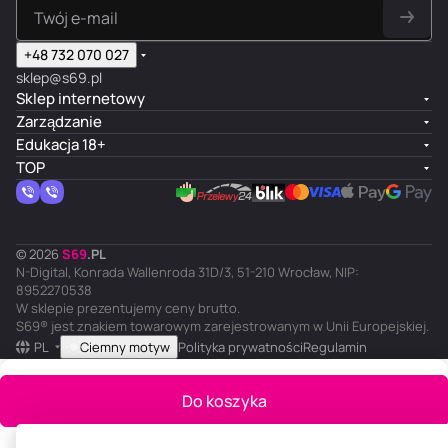
+48 732 070 027
sklep@s69.pl
Sklep internetowy
Zarządzanie
Edukacja 18+
TOP
© 2026
S
69
.
PL
N-Digital, Konrada Wallenroda 31D/3, 51-210 Wrocław, NIP:
8952270538
W sklepie prezentujemy ceny brutto.
S69® jest znakiem towarowym zarejestrowanym w Unii Europejskiej.
PL
Ciemny motyw
Polityka prywatności
Regulamin
Do koszyka