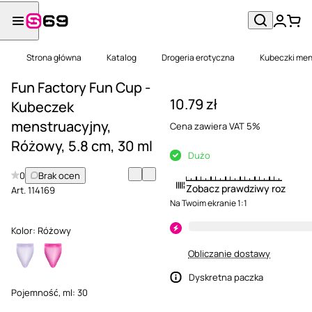
Strona główna
Katalog
Drogeria erotyczna
Kubeczki men
Fun Factory Fun Cup -
10.79 zł
Kubeczek
menstruacyjny,
Cena zawiera VAT 5%
Różowy, 5.8 cm, 30 ml
Dużo
0
Brak ocen
Zobacz prawdziwy rozmiar
Art.
114169
Na Twoim ekranie 1:1
Kolor:
Różowy
Obliczanie dostawy
Dyskretna paczka
Pojemność, ml:
30