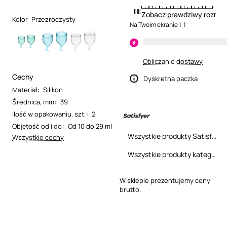
Zobacz prawdziwy rozmia
Kolor:
Przezroczysty
Na Twoim ekranie 1:1
Obliczanie dostawy
Cechy
Dyskretna paczka
Materiał
:
Silikon
Średnica, mm
:
39
Ilość w opakowaniu, szt.
:
2
Objętość od i do
:
Od 10 do 29 ml
Wszystkie produkty Satisfyer
Wszystkie cechy
Wszystkie produkty kategorii
W sklepie prezentujemy ceny
brutto.