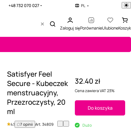
+48 732 070 027
PL
Zaloguj się
Porównanie
Ulubione
Koszyk
Satisfyer Feel
32.40 zł
Secure - Kubeczek
menstruacyjny,
Cena zawiera VAT 23%
Przezroczysty, 20
Do koszyka
ml
4.1
7 opinii
Art.
34809
Dużo