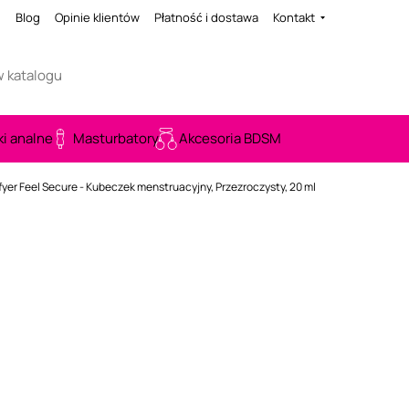
i
Blog
Opinie klientów
Płatność i dostawa
Kontakt
ki analne
Masturbatory
Akcesoria BDSM
fyer Feel Secure - Kubeczek menstruacyjny, Przezroczysty, 20 ml