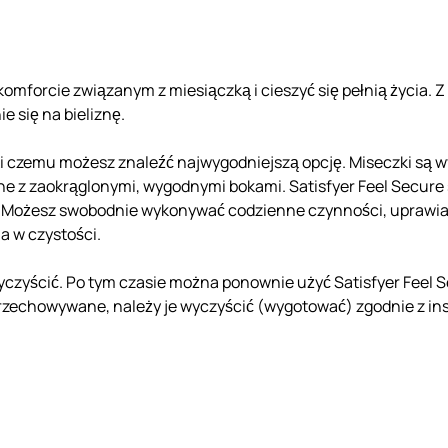
komforcie związanym z miesiączką i cieszyć się pełnią życia. 
e się na bieliznę.
ki czemu możesz znaleźć najwygodniejszą opcję. Miseczki są w
 z zaokrąglonymi, wygodnymi bokami. Satisfyer Feel Secure s
. Możesz swobodnie wykonywać codzienne czynności, uprawiać s
a w czystości.
i wyczyścić. Po tym czasie można ponownie użyć Satisfyer Fee
 przechowywane, należy je wyczyścić (wygotować) zgodnie z in