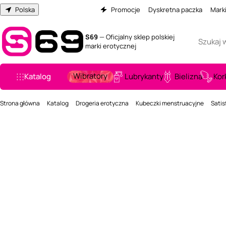
Polska
Promocje
Dyskretna paczka
Mark
S69
— Oficjalny sklep polskiej
marki erotycznej
Wibratory
Katalog
Lubrykanty
Bielizna
Kor
Strona główna
Katalog
Drogeria erotyczna
Kubeczki menstruacyjne
Satis