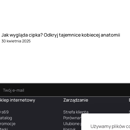
Jak wygląda cipka? Odkryj tajemnice kobiecej anatomii
30 kwietnia 2025
klep internetowy
Zarządzanie
 s69
Strefa klienta
atalog
Porównanie produktów
romocje
Ulubione produkty
Używamy plików coo
arki
Koszyk