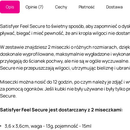
Opis
Opinie
7
Cechy
Płatność
Dostawa
Satisfyer Feel Secure to świetny sposób, aby zapomnieć o dys
pływać, biegać i mieć pewność, że ani kropla wilgoci nie dostani
W zestawie znajdziesz 2 miseczki o różnych rozmiarach, dzię
doskonale wyprofilowane, maksymalnie wygładzone i wykonane
przylegają do ścianek pochwy, ale nie są w ogóle wyczuwalne
Secure nie przepuszczają wilgoci, utrzymując bieliznę i ubrani
Miseczki można nosić do 12 godzin, po czym należy je zdjąć 
za pomocą ogonków. Jeśli kubki nie były używane i były tylko
Secure.
Satisfyer Feel Secure jest dostarczany z 2 miseczkami:
3,6 x 3,6cm, waga - 13g, pojemność - 15ml