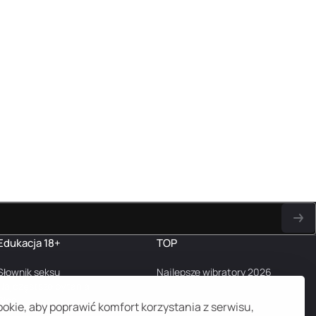
Edukacja 18+
TOP
Słownik seksu
Najlepsze wibratory 2026
Najczęstsze pytania
Blog
kie, aby poprawić komfort korzystania z serwisu,