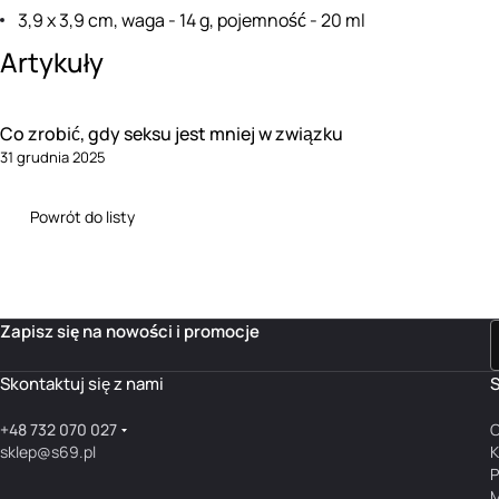
3,9 x 3,9 cm, waga - 14 g, pojemność - 20 ml
Artykuły
Co zrobić, gdy seksu jest mniej w związku
31 grudnia 2025
Powrót do listy
Zapisz się na nowości i promocje
Skontaktuj się z nami
S
+48 732 070 027
O
sklep@s69.pl
K
P
M