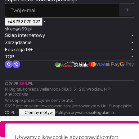
+48 732 070 027
sklep@s69.pl
Sklep internetowy
Zarządzanie
Edukacja 18+
TOP
© 2026
S
69
.
PL
N-Digital, Konrada Wallenroda 31D/3, 51-210 Wrocław, NIP:
8952270538
W sklepie prezentujemy ceny brutto.
S69® jest znakiem towarowym zarejestrowanym w Unii Europejskiej.
PL
Ciemny motyw
Polityka prywatności
Regulamin
Do koszyka
Używamy plików cookie, aby poprawić komfort