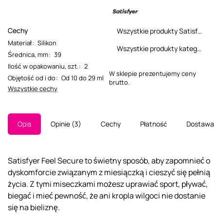
Cechy
Wszystkie produkty Satisfyer
Materiał
:
Silikon
Wszystkie produkty kategorii
Średnica, mm
:
39
Ilość w opakowaniu, szt.
:
2
W sklepie prezentujemy ceny
Objętość od i do
:
Od 10 do 29 ml
brutto.
Wszystkie cechy
Opis
Opinie
3
Cechy
Płatność
Dostawa
Satisfyer Feel Secure to świetny sposób, aby zapomnieć o
dyskomforcie związanym z miesiączką i cieszyć się pełnią
życia. Z tymi miseczkami możesz uprawiać sport, pływać,
biegać i mieć pewność, że ani kropla wilgoci nie dostanie
się na bieliznę.