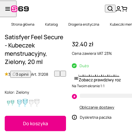
Strona główna
Katalog
Drogeria erotyczna
Kubeczki men
Satisfyer Feel Secure
32.40 zł
- Kubeczek
menstruacyjny,
Cena zawiera VAT 23%
Zielony, 20 ml
Dużo
3
3 opinii
Art.
31208
Zobacz prawdziwy rozmiar
Na Twoim ekranie 1:1
Kolor:
Zielony
Obliczanie dostawy
Dyskretna paczka
Do koszyka