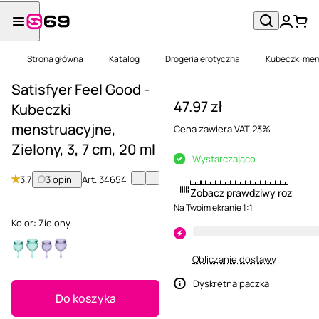
Strona główna
Katalog
Drogeria erotyczna
Kubeczki men
Satisfyer Feel Good -
47.97 zł
Kubeczki
menstruacyjne,
Cena zawiera VAT 23%
Zielony, 3, 7 cm, 20 ml
Wystarczająco
3.7
3 opinii
Art.
34654
Zobacz prawdziwy rozmiar
Na Twoim ekranie 1:1
Kolor:
Zielony
Obliczanie dostawy
Dyskretna paczka
Do koszyka