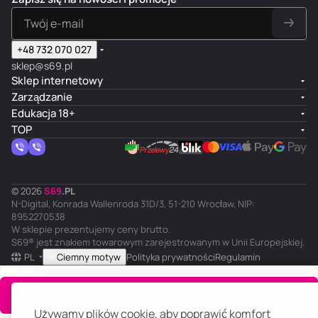
+48 732 070 027
sklep@s69.pl
Sklep internetowy
Zarządzanie
Edukacja 18+
TOP
© 2026
S
69
.
PL
N-Digital, Konrada Wallenroda 31D/3, 51-210 Wrocław, NIP:
8952270538
W sklepie prezentujemy ceny brutto.
S69® jest znakiem towarowym zarejestrowanym w Unii Europejskiej.
PL
Ciemny motyw
Polityka prywatności
Regulamin
Do koszyka
Używamy plików cookie, aby poprawić komfort