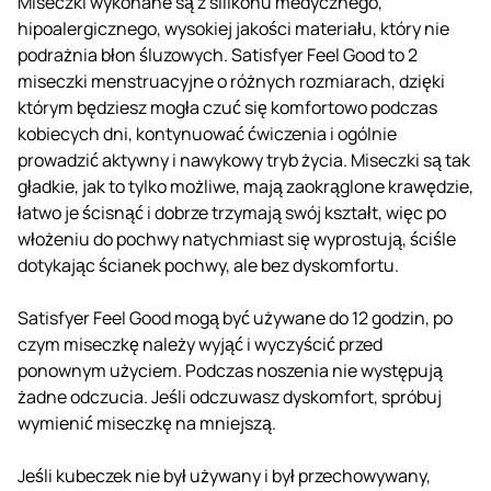
Miseczki wykonane są z silikonu medycznego,
hipoalergicznego, wysokiej jakości materiału, który nie
podrażnia błon śluzowych. Satisfyer Feel Good to 2
miseczki menstruacyjne o różnych rozmiarach, dzięki
którym będziesz mogła czuć się komfortowo podczas
kobiecych dni, kontynuować ćwiczenia i ogólnie
prowadzić aktywny i nawykowy tryb życia. Miseczki są tak
gładkie, jak to tylko możliwe, mają zaokrąglone krawędzie,
łatwo je ścisnąć i dobrze trzymają swój kształt, więc po
włożeniu do pochwy natychmiast się wyprostują, ściśle
dotykając ścianek pochwy, ale bez dyskomfortu.
Satisfyer Feel Good mogą być używane do 12 godzin, po
czym miseczkę należy wyjąć i wyczyścić przed
ponownym użyciem. Podczas noszenia nie występują
żadne odczucia. Jeśli odczuwasz dyskomfort, spróbuj
wymienić miseczkę na mniejszą.
Jeśli kubeczek nie był używany i był przechowywany,