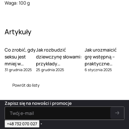
Waga: 100 g
Artykuły
Co zrobić, gdy
Jak rozbudzić
Jak urozmaicić
seksu jest
dziewczynę słowami:
grę wstępną –
mniej w
przykłady
praktyczne
31 grudnia 2025
25 grudnia 2025
6 stycznia 2025
związku
erotycznych fraz
wskazówki
Powrót do listy
Zapisz się na nowości i promocje
+48 732 070 027