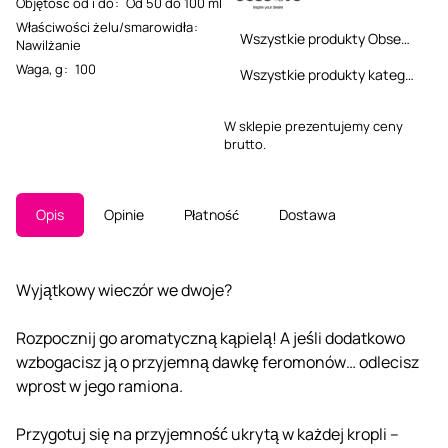
Objętość od i do
:
Od 50 do 100 ml
Właściwości żelu/smarowidła
:
Wszystkie produkty Obsessive
Nawilżanie
Waga, g
:
100
Wszystkie produkty kategorii
W sklepie prezentujemy ceny
brutto.
Opis
Opinie
Płatność
Dostawa
Wyjątkowy wieczór we dwoje?
Rozpocznij go aromatyczną kąpielą! A jeśli dodatkowo
wzbogacisz ją o przyjemną dawkę feromonów… odlecisz
wprost w jego ramiona.
Przygotuj się na przyjemność ukrytą w każdej kropli –