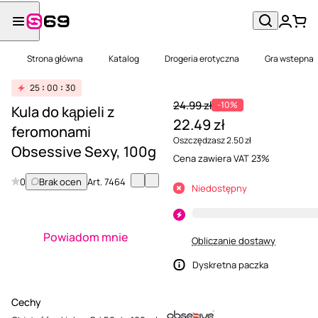
Strona główna
Katalog
Drogeria erotyczna
Gra wstepna
25
00
30
24.99 zł
-10%
Kula do kąpieli z
22.49 zł
feromonami
Oszczędzasz 2.50 zł
Obsessive Sexy, 100g
Cena zawiera VAT 23%
0
Brak ocen
Art.
7464
Niedostępny
Powiadom mnie
Obliczanie dostawy
Dyskretna paczka
Cechy