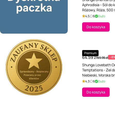
Aphrodisia - Sól do k
Różowy, Róża, 500 
4.5
6
Dużo
Do koszyka
Premium
64.59 zł
-8
69.95 zł
Shunga Lovebath O
Temptations - Żel do
Niebieski, Morska b
4.3
6
Dużo
Do koszyka