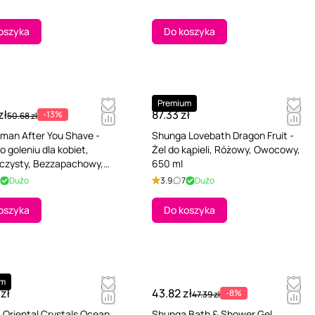
oszyka
Do koszyka
Premium
zł
87.33 zł
-13%
50.68 zł
man After You Shave -
Shunga Lovebath Dragon Fruit -
o goleniu dla kobiet,
Żel do kąpieli, Różowy, Owocowy,
oczysty, Bezzapachowy,
650 ml
Dużo
3.9
7
Dużo
oszyka
Do koszyka
um
 zł
43.82 zł
-8%
47.39 zł
Oriental Crystals Ocean
Shunga Bath & Shower Gel