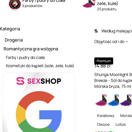
Farby i pudry do ciała
żele, kule)
6 produktów
23 produktu
Kategoria
Według malejąc
Drogeria
Objętość od i do
Romantyczna gra wstępna
Farby i pudry do ciała
Premium
14.88 zł
Kosmetyki do kąpieli (sole, żele, kule)
Shunga Moonlight 
Breeze - Sól do kąpie
Morska bryza, 75 ml
Kwiatowy
Morsk
Owoce
Lotos