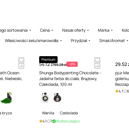
ego sortowania
Cena
Nasze oferty
Marka
Kolo
Właściwości żelu/smarowidła
Przydział
Smak/Aromat
Premium
54.12 zł
29.52 
-2%
55.28 zł
Bath Ocean
Shunga Bodypainting Chocolate -
pjur Me
li, Niebieski,
Jadalna farba do ciała, Brązowy,
goleniu
Czekolada, 100 ml
Bezzap
4.7
6
a bryza
Wanilia
Czekolada
4.1
7
Wystarczająco