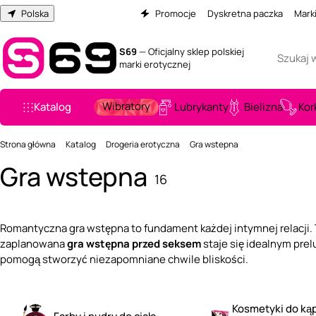
Polska
Promocje
Dyskretna paczka
Mark
S69
— Oficjalny sklep polskiej
marki erotycznej
Wibratory
Katalog
Lubrykanty
Bielizna
Kor
Strona główna
Katalog
Drogeria erotyczna
Gra wstepna
Gra wstepna
16
Romantyczna gra wstępna to fundament każdej intymnej relacji
zaplanowana
gra wstępna przed seksem
staje się idealnym prel
pomogą stworzyć niezapomniane chwile bliskości.
Kosmetyki do kąpi