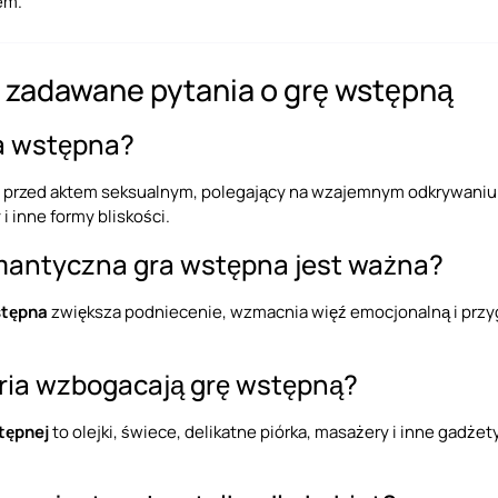
em.
j zadawane pytania o grę wstępną
ra wstępna?
 przed aktem seksualnym, polegający na wzajemnym odkrywaniu s
i inne formy bliskości.
mantyczna gra wstępna jest ważna?
stępna
zwiększa podniecenie, wzmacnia więź emocjonalną i przyg
ria wzbogacają grę wstępną?
tępnej
to olejki, świece, delikatne piórka, masażery i inne gadże