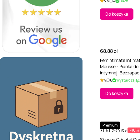
3.5
4
Dużo
Do koszyka
68.88 zł
Femintimate Intima
Mousse - Pianka do 
intymnej, Bezzapac
4
6
Wystarczają
Do koszyka
Premium
71.51 zł
-10%
79.13 zł
Shunga Oriental Cry