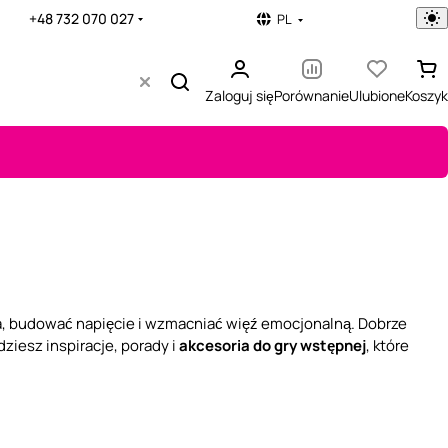
+48 732 070 027
PL
Zaloguj się
Porównanie
Ulubione
Koszyk
a, budować napięcie i wzmacniać więź emocjonalną. Dobrze
dziesz inspiracje, porady i
akcesoria do gry wstępnej
, które