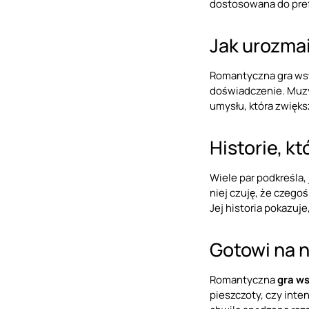
dostosowana do pref
Jak urozma
Romantyczna gra wstę
doświadczenie. Muzy
umysłu, która zwięks
Historie, kt
Wiele par podkreśla,
niej czuję, że czegoś
Jej historia pokazuje
Gotowi na 
Romantyczna
gra w
pieszczoty, czy int