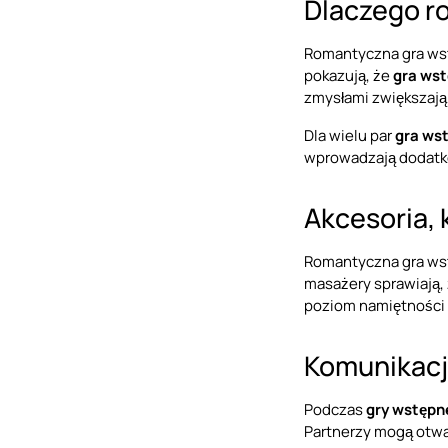
Dlaczego r
Romantyczna gra wst
pokazują, że
gra wst
zmysłami zwiększają 
Dla wielu par
gra ws
wprowadzają dodatko
Akcesoria,
Romantyczna gra ws
masażery sprawiają,
poziom namiętności i
Komunikacj
Podczas
gry wstępn
Partnerzy mogą otwa