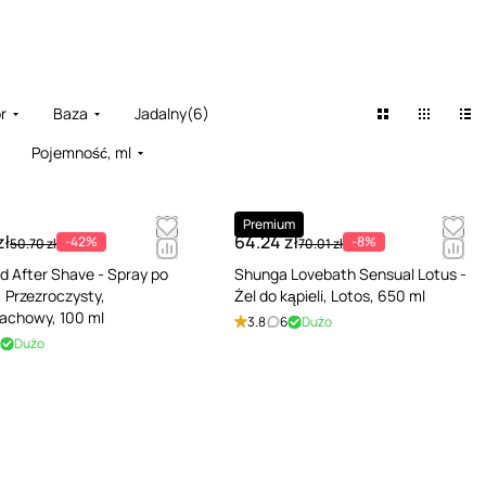
r
Baza
Jadalny
(
6
)
Pojemność, ml
Premium
zł
64.24 zł
-42%
-8%
50.70 zł
70.01 zł
d After Shave - Spray po
Shunga Lovebath Sensual Lotus -
, Przezroczysty,
Żel do kąpieli, Lotos, 650 ml
achowy, 100 ml
3.8
6
Dużo
Dużo