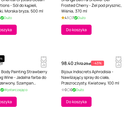
ions - Sól do kąpieli,
Frosted Cherry - Żel pod prysznic,
ki, Morska bryza, 500 ml
Wiśnia, 370 ml
6
Dużo
4.1
7
Dużo
oszyka
Do koszyka
um
zł
98.40 zł
-43%
172.29 zł
 Body Painting Strawberry
Bijoux Indiscrets Aphrodisia -
ng Wine - Jadalna farba do
Nawilżający spray do ciała,
 Czerwony, Szampan
Przezroczysty, Kwiatowy, 100 ml
wkowy, 100 ml
2
Wystarczająco
0
0
Dużo
oszyka
Do koszyka