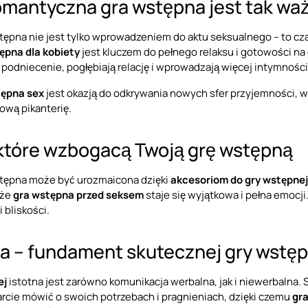
omantyczna gra wstępna jest tak wa
ępna nie jest tylko wprowadzeniem do aktu seksualnego – to cz
ępna dla kobiety
jest kluczem do pełnego relaksu i gotowości na
podniecenie, pogłębiają relację i wprowadzają więcej intymności
tępna sex
jest okazją do odkrywania nowych sfer przyjemności, 
wą pikanterię.
 które wzbogacą Twoją grę wstępną
tępna może być urozmaicona dzięki
akcesoriom do gry wstępnej
 że
gra wstępna przed seksem
staje się wyjątkowa i pełna emocj
 bliskości.
a – fundament skutecznej gry wstęp
ej
istotna jest zarówno komunikacja werbalna, jak i niewerbalna. 
rcie mówić o swoich potrzebach i pragnieniach, dzięki czemu
gra