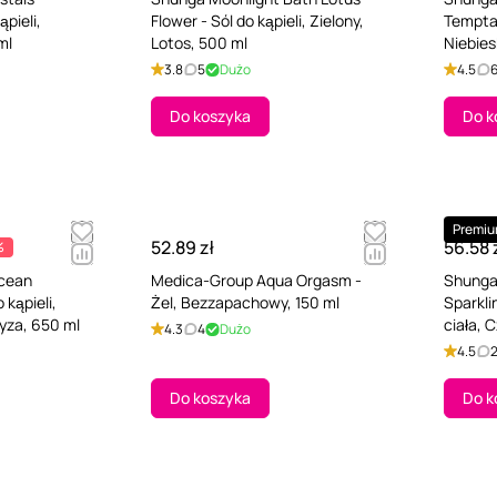
ąpieli,
Flower - Sól do kąpieli, Zielony,
Temptat
ml
Lotos, 500 ml
Niebies
3.8
5
Dużo
4.5
Do koszyka
Do k
Premi
52.89 zł
56.58 
%
cean
Medica-Group Aqua Orgasm -
Shunga
 kąpieli,
Żel, Bezzapachowy, 150 ml
Sparkli
ryza, 650 ml
ciała,
4.3
4
Dużo
truska
4.5
Do koszyka
Do k