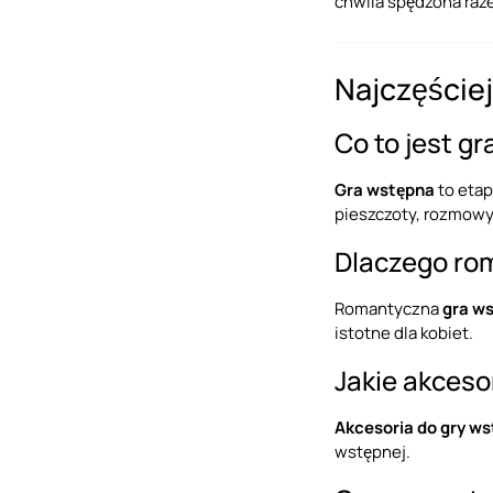
chwila spędzona raz
Najczęście
Co to jest g
Gra wstępna
to etap
pieszczoty, rozmowy 
Dlaczego ro
Romantyczna
gra w
istotne dla kobiet.
Jakie akceso
Akcesoria do gry ws
wstępnej.