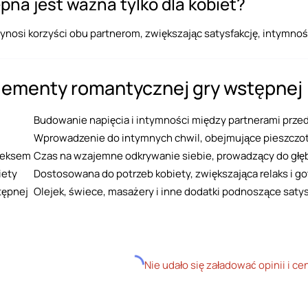
pna jest ważna tylko dla kobiet?
ynosi korzyści obu partnerom, zwiększając satysfakcję, intymnoś
lementy romantycznej gry wstępnej
Budowanie napięcia i intymności między partnerami prze
Wprowadzenie do intymnych chwil, obejmujące pieszczoty
seksem
Czas na wzajemne odkrywanie siebie, prowadzący do głęb
iety
Dostosowana do potrzeb kobiety, zwiększająca relaks i g
tępnej
Olejek, świece, masażery i inne dodatki podnoszące satys
Nie udało się załadować opinii i ce