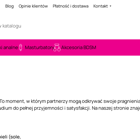
i
Blog
Opinie klientów
Płatność i dostawa
Kontakt
ki analne
Masturbatory
Akcesoria BDSM
. To moment, w którym partnerzy mogą odkrywać swoje pragnieni
udium do pełnej przyjemności i satysfakcji. Na naszej stronie znaj
eli (sole,