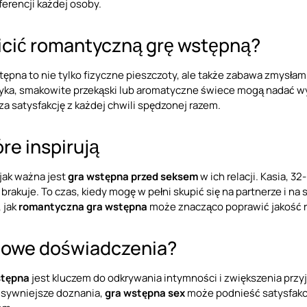
erencji każdej osoby.
icić romantyczną grę wstępną?
pna to nie tylko fizyczne pieszczoty, ale także zabawa zmysłami
ka, smakowite przekąski lub aromatyczne świece mogą nadać wy
za satysfakcję z każdej chwili spędzonej razem.
óre inspirują
 jak ważna jest
gra wstępna przed seksem
w ich relacji. Kasia, 3
 brakuje. To czas, kiedy mogę w pełni skupić się na partnerze i na 
, jak
romantyczna gra wstępna
może znacząco poprawić jakość re
nowe doświadczenia?
stępna
jest kluczem do odkrywania intymności i zwiększenia przy
ensywniejsze doznania,
gra wstępna sex
może podnieść satysfakcj