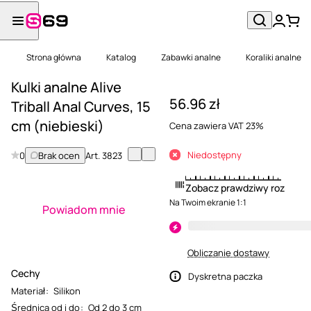
Strona główna
Katalog
Zabawki analne
Koraliki analne
Kulki analne Alive
56.96 zł
Triball Anal Curves, 15
cm (niebieski)
Cena zawiera VAT 23%
Niedostępny
0
Brak ocen
Art.
3823
Zobacz prawdziwy rozmiar
Na Twoim ekranie 1:1
Powiadom mnie
Obliczanie dostawy
Cechy
Dyskretna paczka
Materiał
:
Silikon
Średnica od i do
:
Od 2 do 3 cm