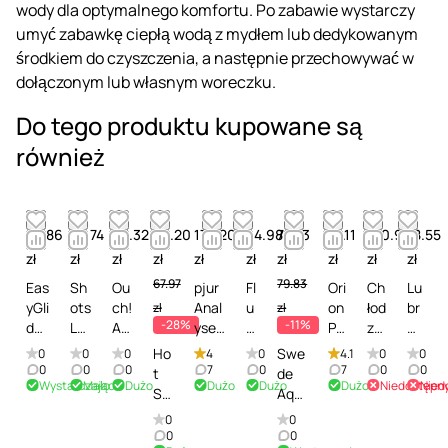
wody dla optymalnego komfortu. Po zabawie wystarczy
umyć zabawkę ciepłą wodą z mydłem lub dedykowanym
środkiem do czyszczenia, a następnie przechowywać w
dołączonym lub własnym woreczku.
Do tego produktu kupowane są
również
88.86
52.74
63.32
49.20
178.20
44.98
71.03
74.11
130.95
18.55
zł
zł
zł
zł
zł
zł
zł
zł
zł
zł
67.97
79.83
Eas
Sh
Ou
pjur
Fl
Ori
Ch
Lu
yGli
ots
ch!
Anal
u
on
łod
br
zł
zł
-28%
-11%
de
Lu
An
yse
t
Po
zą
yk
An
be
al
Me
s
rn
cy
a
Ho
Swe
0
0
0
4
0
4.1
0
0
al
s
Rel
Com
c
Sp
lub
nt
0
0
0
7
0
7
0
0
t
de
Wystarczająco
Mało
Dużo
Dużo
Dużo
Dużo
Niedostępn
Nied
Rel
Liq
ax
fort
hi
er
ryk
n
Su
Aqu
axi
uid
er
Wat
A
m
an
a
pe
a
0
0
ng
s -
-
er
n
Fa
t
b
rgli
Com
0
0
-
Lu
Lu
Glide
al
ke
Sy
az