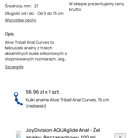
W sklepie prezentujemy ceny
Średnica, mm
:
27
brutto.
Długość od i do
:
Od 0 do 15 cm
Wszystkie cechy
Opis
Alive Triball Anal Curves to
łańcuszek analny z trzech
aksamitnych kulek silikonowych o
stopniowanych rozmiarach. Jego
ergonomiczny kształt i wygodny
Szczegóły
pierścień ułatwiają zarówno
wprowadzanie, jak i wyjmowanie,
oferując intensywną stymulację.
Idealny dla osób
56.96 zł x 1 szt.
rozpoczynających przygodę z
zabawami analnymi.
Kulki analne Alive Triball Anal Curves, 15 cm
(niebieski)
JoyDivision AQUAglide Anal - Żel
analny, Bezzapachowy, 100 ml