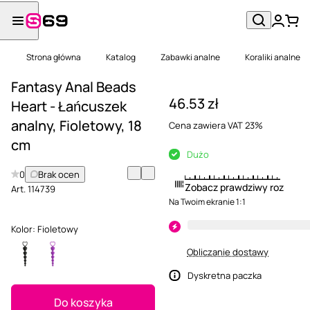
Strona główna
Katalog
Zabawki analne
Koraliki analne
Fantasy Anal Beads
46.53 zł
Heart - Łańcuszek
analny, Fioletowy, 18
Cena zawiera VAT 23%
cm
Dużo
0
Brak ocen
Zobacz prawdziwy rozmiar
Art.
114739
Na Twoim ekranie 1:1
Kolor:
Fioletowy
Obliczanie dostawy
Dyskretna paczka
Do koszyka