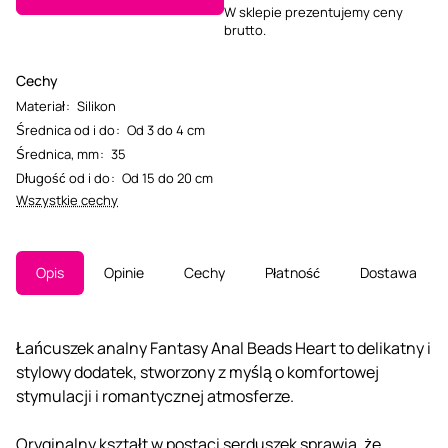
W sklepie prezentujemy ceny
brutto.
Cechy
Materiał
:
Silikon
Średnica od i do
:
Od 3 do 4 cm
Średnica, mm
:
35
Długość od i do
:
Od 15 do 20 cm
Wszystkie cechy
Opis
Opinie
Cechy
Płatność
Dostawa
Łańcuszek analny Fantasy Anal Beads Heart to delikatny i
stylowy dodatek, stworzony z myślą o komfortowej
stymulacji i romantycznej atmosferze.
Oryginalny kształt w postaci serduszek sprawia, że