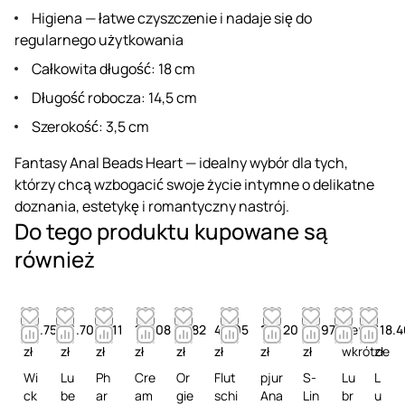
Higiena — łatwe czyszczenie i nadaje się do
regularnego użytkowania
Całkowita długość: 18 cm
Długość robocza: 14,5 cm
Szerokość: 3,5 cm
Fantasy Anal Beads Heart — idealny wybór dla tych,
którzy chcą wzbogacić swoje życie intymne o delikatne
doznania, estetykę i romantyczny nastrój.
Do tego produktu kupowane są
również
96.75
46.70
43.11
131.08
41.82
49.95
178.20
55.97
Cena
118.
zł
zł
zł
zł
zł
zł
zł
zł
wkrótce
zł
Wi
Lu
Ph
Cre
Or
Flut
pjur
S-
Lu
L
ck
be
ar
am
gie
schi
Ana
Lin
br
u