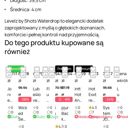
Długość: 39,5 cm
Średnica: 4 cm
Levelz by Shots Waterdrop to elegancki dodatek
zaprojektowany z myślą o głębokich doznaniach,
komforcie i pełnej kontroli nad przyjemnością.
Do tego produktu kupowane są
również
Nowość
Premium
Premium
197.11
68.88
46.70
44.17
54.12
62.64
49.69
88.73
72.57
Cena
zł
zł
zł
zł
zł
zł
zł
zł
zł
wkrót
95.94
70.97
67.78
95.66
Jo
Lub
Fl
intt
Hot
L
rv
e4lo
u
Hot
Exxt
u
zł
zł
zł
zł
-28%
-24%
-8%
-24%
et
vers
t
Anal
rem
br
J-
A is
s
Lubr
e
y
Wick
i
pjur
Sys
0
0
0
0
4.3
0
Lu
for
c
ican
Glid
k
0
0
0
0
7
0
ed
n
Bac
tem
Dużo
Dużo
Dużo
Niedostępny
Niedostępny
Nied
be
Ana
h
t -
e -
a
Sen
t
k
JO
-
l
i
Lubr
Lubr
n
sual
t
Doo
Anal
0
4.3
0
0