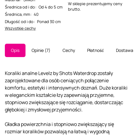
W sklepie prezentujemy ceny
Średnica od i do
:
Od 4 do 5 cm
brutto.
Średnica, mm
:
40
Długość od i do
:
Ponad 30 cm
Wszystkie cechy
Opis
Opinie
7
Cechy
Płatność
Dostawa
Koraliki analne Levelz by Shots Waterdrop zostały
zaprojektowane dla osób ceniących połączenie
komfortu, estetyki i intensywnych doznań. Duże koraliki
w eleganckim kształcie łzy zapewniają przyjemne,
stopniowo zwiększające się rozciąganie, dostarczając
głębokiej i zmysłowej przyjemności.
Gładka powierzchnia i stopniowo zwiększający się
rozmiar koralików pozwalają na łatwą i wygodną