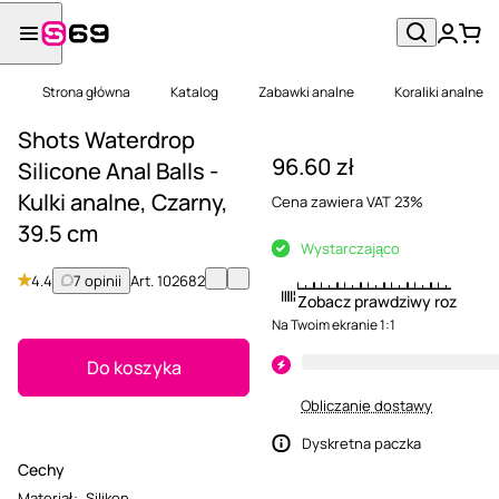
Strona główna
Katalog
Zabawki analne
Koraliki analne
Shots Waterdrop
96.60 zł
Silicone Anal Balls -
Kulki analne, Czarny,
Cena zawiera VAT 23%
39.5 cm
Wystarczająco
4.4
7 opinii
Art.
102682
Zobacz prawdziwy rozmiar
Na Twoim ekranie 1:1
Do koszyka
Obliczanie dostawy
Dyskretna paczka
Cechy
Materiał
:
Silikon