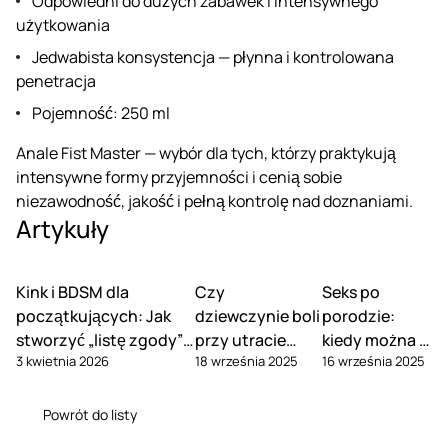
Odpowiedni do dużych zabawek i intensywnego
użytkowania
Jedwabista konsystencja — płynna i kontrolowana
penetracja
Pojemność: 250 ml
Anale Fist Master — wybór dla tych, którzy praktykują
intensywne formy przyjemności i cenią sobie
niezawodność, jakość i pełną kontrolę nad doznaniami.
Artykuły
Kink i BDSM dla
Czy
Seks po
początkujących: Jak
dziewczynie boli
porodzie:
stworzyć „listę zgody” i
przy utracie
kiedy można i
3 kwietnia 2026
18 września 2025
16 września 2025
omówić słowa-
dziewictwa – i
jak odzyskać
bezpieczeństwa
jak tego uniknąć
pożądanie
Powrót do listy