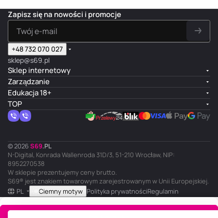
Zapisz się na nowości i promocje
+48 732 070 027
sklep@s69.pl
Sklep internetowy
Zarządzanie
Edukacja 18+
TOP
© 2026
S
69
.
PL
N-Digital, Konrada Wallenroda 31D/3, 51-210 Wrocław, NIP:
8952270538
W sklepie prezentujemy ceny brutto.
S69® jest znakiem towarowym zarejestrowanym w Unii Europejskiej.
PL
Ciemny motyw
Polityka prywatności
Regulamin
Do koszyka