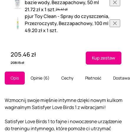
bazie wody, Bezzapachowy, 50 ml
21.72 zł x 1 szt.
24.41 zł
pjur Toy Clean - Spray do czyszczenia,
Przezroczysty, Bezzapachowy, 100 ml
49.20 zł x 1 szt.
205.46 zł
Kup zestaw
208.15 zł
Opis
Opinie
6
Cechy
Płatność
Dostawa
Wzmocnij swoje mięśnie intymne dzięki nowym kulkom
waginalnym Satisfyer Love Birds 1 z wibracjami!
Satisfyer Love Birds 1 to fajne i nowoczesne urządzenie
do treningu intymnego, które pomoże ci utrzymać