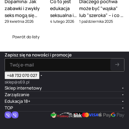
Dopamina: Jak
Co to jest
Dlaczego pochwa
a
y
zen
zroc
pie
ur
ne
ray
er
do
zabawki i zwykły
edukacja
może być "wąska"
c
do
ia
zyst
lęg
al
r -
do
-
czy
yj
zab
zab
y,
na
ov
seks mogą się
seksualna i
lub "szeroka" – i co z
Sp
cz
Sp
szc
n
aw
aw
Bez
cji
e
29 kwietnia 2026
4 lutego 2026
1 października 2025
wzajemnie
ra
po co ją mieć
ysz
ray
tym zrobić
zeni
y
ek,
ek
zap
za
Or
y
cz
do
a,
uzupełniać
d
Bez
ero
ach
ba
g
do
eni
cz
Prz
Powrót do listy
o
zap
tyc
owy,
we
a
cz
a,
ysz
ezr
la
ach
zny
300
k,
ni
ys
Be
cz
ocz
te
ow
ch,
ml
Be
c
zc
zz
eni
yst
ks
y,
150
zz
To
Zapisz się na nowości i promocje
ze
ap
a,
y,
u,
150
ml
ap
y
nia
ac
Be
Bez
B
ml
ac
Cl
,
ho
zz
sm
e
ho
e
Be
wy
ap
aku
+48 732 070 027
zz
wy
a
zz
,
ac
,
sklep@s69.pl
a
n
ap
29
ho
177
Sklep internetowy
p
er
ac
5
wy,
ml
Zarządzanie
a
,
ho
ml
15
c
12
Edukacja 18+
wy
0
h
0
TOP
,
ml
o
ml
50
w
ml
y,