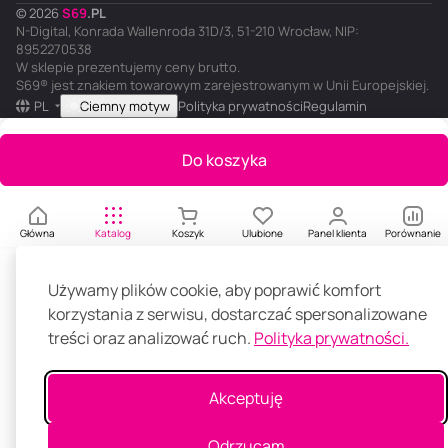
2
© 2026
S
69
.
PL
5
N-Digital, Konrada Wallenroda 31D/3, 51-210 Wrocław, NIP:
0
8952270538
m
W sklepie prezentujemy ceny brutto.
l
S69® jest znakiem towarowym zarejestrowanym w Unii Europejskiej.
PL
Ciemny motyw
Polityka prywatności
Regulamin
Do koszyka
Główna
Katalog
Koszyk
Ulubione
Panel klienta
Porównanie
Używamy plików cookie, aby poprawić komfort
korzystania z serwisu, dostarczać spersonalizowane
treści oraz analizować ruch.
Polityka prywatności.
Akceptuję
Odrzucam