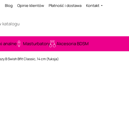
i
Blog
Opinie klientów
Płatność i dostawa
Kontakt
ki analne
Masturbatory
Akcesoria BDSM
szy B Swish Bfit Classic, 14 cm (fuksja)