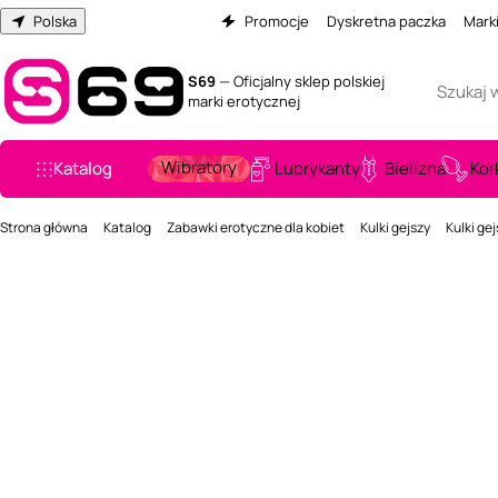
Polska
Promocje
Dyskretna paczka
Mark
S69
— Oficjalny sklep polskiej
marki erotycznej
Wibratory
Katalog
Lubrykanty
Bielizna
Kor
Strona główna
Katalog
Zabawki erotyczne dla kobiet
Kulki gejszy
Kulki gej