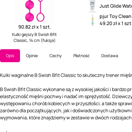
Just Glide Wat
pjur Toy Clean
49.20 zł x 1 szt
90.82 zł x 1 szt.
Kulki gejszy B Swish Bfit
Classic, 14 cm (fuksja)
Opis
Opinie
Cechy
Płatność
Dostawa
Kulki waginalne B Swish Bfit Classic to skuteczny trener mięśni
B Swish Bfit Classic wykonane są z wysokiej jakości i bardzo 
elastyczność mięśni pochwy i nadać im sprężystość. Dziewczy
występowaniu chorób kobiecych w przyszłości, a także sprawia,
zarówno dla początkujących, jak i doświadczonych użytkowni
wyjmowania, które znajdziemy w zestawie w dwóch rodzajach. 