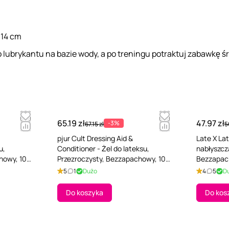
 14 cm
o lubrykantu na bazie wody, a po treningu potraktuj zabawkę
65.19 zł
47.97 zł
-3%
67.15 zł
5
pjur Cult Dressing Aid &
Late X La
u,
Conditioner - Żel do lateksu,
nabłyszcz
howy, 100
Przezroczysty, Bezzapachowy, 100
Bezzapac
ml
5
1
Dużo
4
5
D
Do koszyka
Do kos