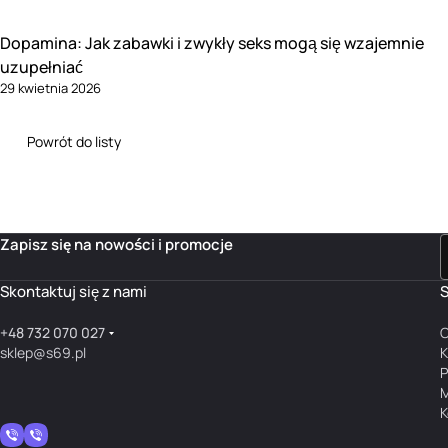
Dopamina: Jak zabawki i zwykły seks mogą się wzajemnie
uzupełniać
29 kwietnia 2026
Powrót do listy
Zapisz się na nowości i promocje
Skontaktuj się z nami
S
+48 732 070 027
O
sklep@s69.pl
K
P
M
K