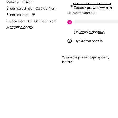
Materiał
:
Silikon
Zobacz prawdziwy rozmia
Średnica od i do
:
Od 3 do 4 cm
Na Twoim ekranie 1:1
Średnica, mm
:
35
Długość od i do
:
Od 0 do 15 cm
Wszystkie cechy
Obliczanie dostawy
Dyskretna paczka
W sklepie prezentujemy ceny
brutto.