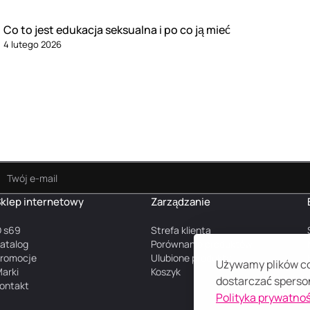
Co to jest edukacja seksualna i po co ją mieć
4 lutego 2026
klep internetowy
Zarządzanie
 s69
Strefa klienta
atalog
Porównanie produktów
romocje
Ulubione produkty
Używamy plików coo
arki
Koszyk
dostarczać sperson
ontakt
Polityka prywatnoś