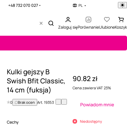
+48 732 070 027
PL
Zaloguj się
Porównanie
Ulubione
Koszyk
Kulki gejszy B
90.82 zł
Swish Bfit Classic,
14 cm (fuksja)
Cena zawiera VAT 23%
0
Brak ocen
Art.
19353
Powiadom mnie
Niedostępny
Cechy