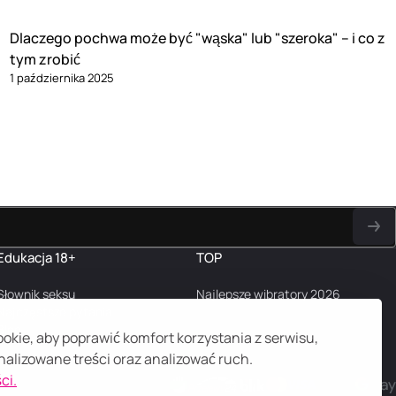
Dlaczego pochwa może być "wąska" lub "szeroka" – i co z
tym zrobić
1 października 2025
Edukacja 18+
TOP
Słownik seksu
Najlepsze wibratory 2026
Najczęstsze pytania
Blog
kie, aby poprawić komfort korzystania z serwisu,
alizowane treści oraz analizować ruch.
ci.