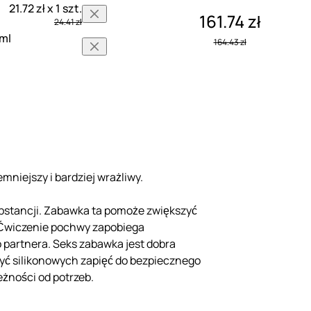
21.72 zł x 1 szt.
161.74 zł
24.41 zł
 ml
164.43 zł
emniejszy i bardziej wrażliwy.
substancji. Zabawka ta pomoże zwiększyć
. Ćwiczenie pochwy zapobiega
o partnera. Seks zabawka jest dobra
yć silikonowych zapięć do bezpiecznego
eżności od potrzeb.