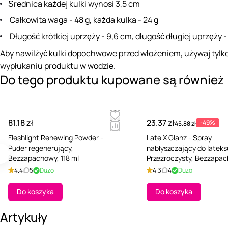
Średnica każdej kulki wynosi 3,5 cm
Całkowita waga - 48 g, każda kulka - 24 g
Długość krótkiej uprzęży - 9,6 cm, długość długiej uprzęży -
Aby nawilżyć kulki dopochwowe przed włożeniem, używaj tylk
wypłukaniu produktu w wodzie.
Do tego produktu kupowane są również
81.18 zł
23.37 zł
-49%
45.88 zł
Fleshlight Renewing Powder -
Late X Glanz - Spray
Puder regenerujący,
nabłyszczający do lateks
Bezzapachowy, 118 ml
Przezroczysty, Bezzapac
ml
4.4
5
Dużo
4.3
4
Dużo
Do koszyka
Do koszyka
Artykuły