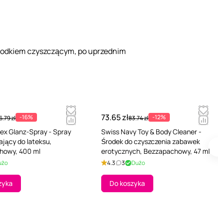
 środkiem czyszczącym, po uprzednim
73.65 zł
-16%
-12%
6.79 zł
83.74 zł
tex Glanz-Spray - Spray
Swiss Navy Toy & Body Cleaner -
ający do lateksu,
Środek do czyszczenia zabawek
howy, 400 ml
erotycznych, Bezzapachowy, 47 ml
użo
4.3
3
Dużo
zyka
Do koszyka