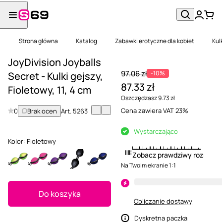
Strona główna
Katalog
Zabawki erotyczne dla kobiet
Kul
JoyDivision Joyballs
97.06 zł
-10%
Secret - Kulki gejszy,
87.33 zł
Fioletowy, 11, 4 cm
Oszczędzasz 9.73 zł
Cena zawiera VAT 23%
0
Brak ocen
Art.
5263
Wystarczająco
Kolor:
Fioletowy
Zobacz prawdziwy rozmiar
Na Twoim ekranie 1:1
Do koszyka
Obliczanie dostawy
Dyskretna paczka