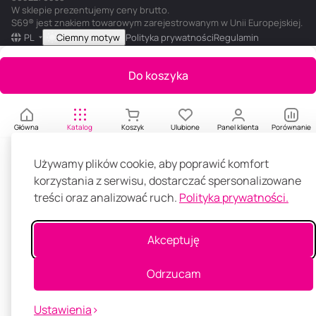
W sklepie prezentujemy ceny brutto.
S69® jest znakiem towarowym zarejestrowanym w Unii Europejskiej.
PL
Ciemny motyw
Polityka prywatności
Regulamin
Do koszyka
Główna
Katalog
Koszyk
Ulubione
Panel klienta
Porównanie
Używamy plików cookie, aby poprawić komfort
korzystania z serwisu, dostarczać spersonalizowane
treści oraz analizować ruch.
Polityka prywatności.
Akceptuję
Odrzucam
Ustawienia