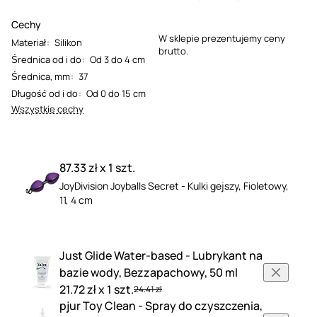
Cechy
W sklepie prezentujemy ceny
Materiał
:
Silikon
brutto.
Średnica od i do
:
Od 3 do 4 cm
Średnica, mm
:
37
Długość od i do
:
Od 0 do 15 cm
Wszystkie cechy
87.33 zł x 1 szt.
JoyDivision Joyballs Secret - Kulki gejszy, Fioletowy,
11, 4 cm
Just Glide Water-based - Lubrykant na
bazie wody, Bezzapachowy, 50 ml
21.72 zł x 1 szt.
24.41 zł
pjur Toy Clean - Spray do czyszczenia,