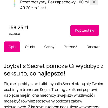
Przezroczysty, Bezzapachowy, 100 ml
49.20 zł x 1 szt.
158.25 zł
Kup zestaw
160.94 zł
Opis
Opinie
Cechy
Płatność
Dostawa
Joyballs Secret pomoże Ci wydobyć z
seksu to, co najlepsze!
Piękne i praktyczne kulki Joyballs Secret staną się Twoim
osobistym trenerem Kegla. Trening z kulkami poprawi
napięcie mięśni dna miednicy, zwiększy wrażliwość i
może być również stosowany podczas zabaw
seksualnych. Z każdym ruchem poczujesz wewnętrzną