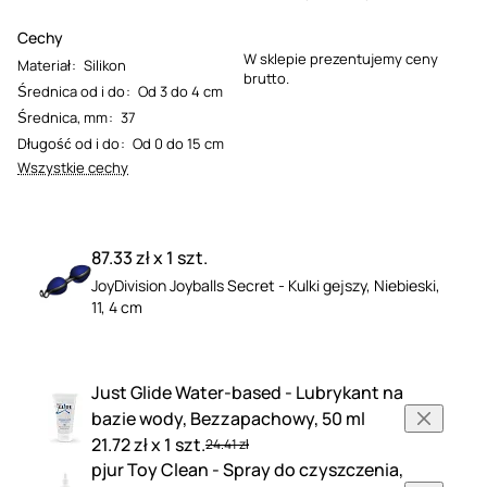
Cechy
W sklepie prezentujemy ceny
Materiał
:
Silikon
brutto.
Średnica od i do
:
Od 3 do 4 cm
Średnica, mm
:
37
Długość od i do
:
Od 0 do 15 cm
Wszystkie cechy
87.33 zł x 1 szt.
JoyDivision Joyballs Secret - Kulki gejszy, Niebieski,
11, 4 cm
Just Glide Water-based - Lubrykant na
bazie wody, Bezzapachowy, 50 ml
21.72 zł x 1 szt.
24.41 zł
pjur Toy Clean - Spray do czyszczenia,