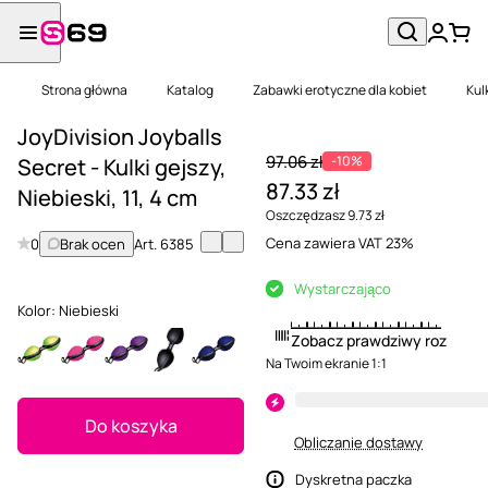
Strona główna
Katalog
Zabawki erotyczne dla kobiet
Kul
JoyDivision Joyballs
97.06 zł
-10%
Secret - Kulki gejszy,
87.33 zł
Niebieski, 11, 4 cm
Oszczędzasz 9.73 zł
Cena zawiera VAT 23%
0
Brak ocen
Art.
6385
Wystarczająco
Kolor:
Niebieski
Zobacz prawdziwy rozmiar
Na Twoim ekranie 1:1
Do koszyka
Obliczanie dostawy
Dyskretna paczka