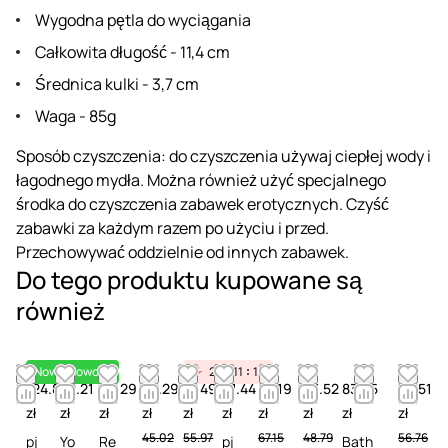
Wygodna pętla do wyciągania
Całkowita długość - 11,4 cm
Średnica kulki - 3,7 cm
Waga - 85g
Sposób czyszczenia: do czyszczenia używaj ciepłej wody i
łagodnego mydła. Można również użyć specjalnego
środka do czyszczenia zabawek erotycznych. Czyść
zabawki za każdym razem po użyciu i przed.
Przechowywać oddzielnie od innych zabawek.
Do tego produktu kupowane są
również
Nowość
Nowość
25
11
15
124.87
52.21
49.29
28.29
51.49
61.44
65.19
43.52
83.25
53.51
zł
zł
zł
zł
zł
zł
zł
zł
zł
zł
45.02
55.97
67.15
48.79
56.76
pj
Yo
Re
pj
Bath