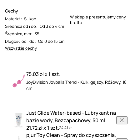
Cechy
W sklepie prezentujemy ceny
Materiał
:
Silikon
brutto.
Średnica od i do
:
Od 3 do 4 cm
Średnica, mm
:
35
Długość od i do
:
Od 0 do 15 cm
Wszystkie cechy
75.03 zł x 1 szt.
JoyDivision Joyballs Trend - Kulki gejszy, Różowy, 18
cm
Just Glide Water-based - Lubrykant na
bazie wody, Bezzapachowy, 50 ml
21.72 zł x 1 szt.
24.41 zł
pjur Toy Clean - Spray do czyszczenia,