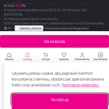
© 2026
S
69
.
PL
N-Digital, Konrada Wallenroda 31D/3, 51-210 Wrocław, NIP:
8952270538
W sklepie prezentujemy ceny brutto.
S69® jest znakiem towarowym zarejestrowanym w Unii Europejskiej.
PL
Ciemny motyw
Polityka prywatności
Regulamin
Do koszyka
Główna
Katalog
Koszyk
Ulubione
Panel klienta
Porównanie
Używamy plików cookie, aby poprawić komfort
korzystania z serwisu, dostarczać spersonalizowane
treści oraz analizować ruch.
Polityka prywatności.
Akceptuję