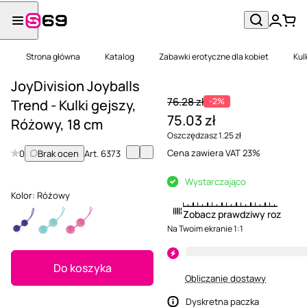
Strona główna
Katalog
Zabawki erotyczne dla kobiet
Kul
JoyDivision Joyballs
76.28 zł
-2%
Trend - Kulki gejszy,
75.03 zł
Różowy, 18 cm
Oszczędzasz 1.25 zł
Cena zawiera VAT 23%
0
Brak ocen
Art.
6373
Wystarczająco
Kolor:
Różowy
Zobacz prawdziwy rozmiar
Na Twoim ekranie 1:1
Do koszyka
Obliczanie dostawy
Dyskretna paczka