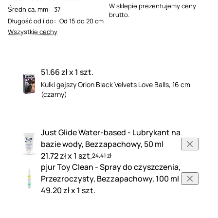
W sklepie prezentujemy ceny
Średnica, mm
:
37
brutto.
Długość od i do
:
Od 15 do 20 cm
Wszystkie cechy
51.66 zł x 1 szt.
Kulki gejszy Orion Black Velvets Love Balls, 16 cm
(czarny)
Just Glide Water-based - Lubrykant na
bazie wody, Bezzapachowy, 50 ml
21.72 zł x 1 szt.
24.41 zł
pjur Toy Clean - Spray do czyszczenia,
Przezroczysty, Bezzapachowy, 100 ml
49.20 zł x 1 szt.