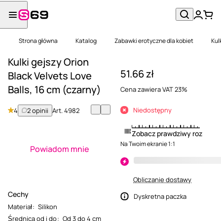
Strona główna
Katalog
Zabawki erotyczne dla kobiet
Kul
Kulki gejszy Orion
51.66 zł
Black Velvets Love
Balls, 16 cm (czarny)
Cena zawiera VAT 23%
Niedostępny
4
2 opinii
Art.
4982
Zobacz prawdziwy rozmiar
Na Twoim ekranie 1:1
Powiadom mnie
Obliczanie dostawy
Cechy
Dyskretna paczka
Materiał
:
Silikon
Średnica od i do
:
Od 3 do 4 cm