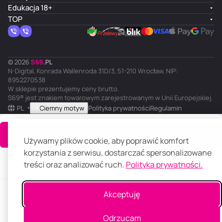
Edukacja 18+
TOP
© 2026
S
69
.
PL
N-Digital, Konrada Wallenroda 31D/3, 51-210 Wrocław, NIP:
8952270538
W sklepie prezentujemy ceny brutto.
S69® jest znakiem towarowym zarejestrowanym w Unii Europejskiej.
PL
Ciemny motyw
Polityka prywatności
Regulamin
Do koszyka
Używamy plików cookie, aby poprawić komfort
korzystania z serwisu, dostarczać spersonalizowane
treści oraz analizować ruch.
Polityka prywatności.
Główna
Katalog
Koszyk
Ulubione
Panel klienta
Porównanie
Akceptuję
Odrzucam