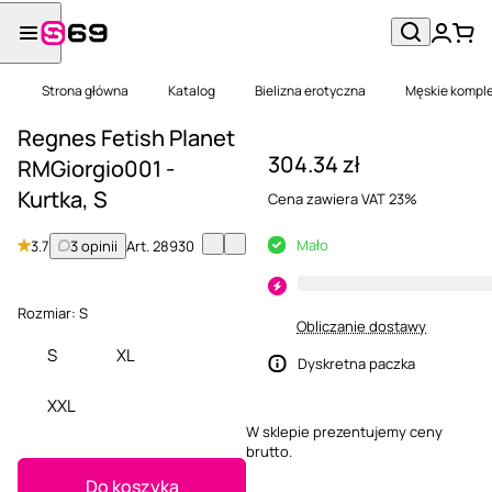
Strona główna
Katalog
Bielizna erotyczna
Męskie komple
Regnes Fetish Planet
304.34 zł
RMGiorgio001 -
Kurtka, S
Cena zawiera VAT 23%
Mało
3.7
3 opinii
Art.
28930
Rozmiar:
S
Obliczanie dostawy
S
XL
Dyskretna paczka
XXL
W sklepie prezentujemy ceny
brutto.
Do koszyka