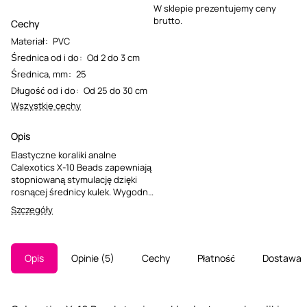
W sklepie prezentujemy ceny
brutto.
Cechy
Materiał
:
PVC
Średnica od i do
:
Od 2 do 3 cm
Średnica, mm
:
25
Długość od i do
:
Od 25 do 30 cm
Wszystkie cechy
Opis
Elastyczne koraliki analne
Calexotics X-10 Beads zapewniają
stopniowaną stymulację dzięki
rosnącej średnicy kulek. Wygodna
rączka z otworami na palce
Szczegóły
ułatwia precyzyjną kontrolę, co
czyni je doskonałym wyborem dla
osób rozpoczynających przygodę
z tego typu zabawkami.
Opis
Opinie
5
Cechy
Płatność
Dostawa
Wykonane są z miękkiego,
elastycznego materiału PVC.