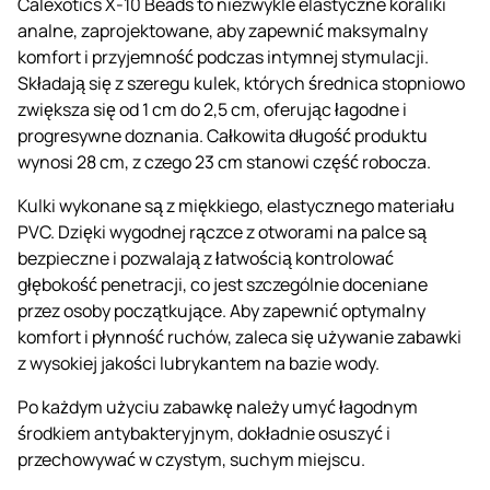
Calexotics X-10 Beads to niezwykle elastyczne koraliki
analne, zaprojektowane, aby zapewnić maksymalny
komfort i przyjemność podczas intymnej stymulacji.
Składają się z szeregu kulek, których średnica stopniowo
zwiększa się od 1 cm do 2,5 cm, oferując łagodne i
progresywne doznania. Całkowita długość produktu
wynosi 28 cm, z czego 23 cm stanowi część robocza.
Kulki wykonane są z miękkiego, elastycznego materiału
PVC. Dzięki wygodnej rączce z otworami na palce są
bezpieczne i pozwalają z łatwością kontrolować
głębokość penetracji, co jest szczególnie doceniane
przez osoby początkujące. Aby zapewnić optymalny
komfort i płynność ruchów, zaleca się używanie zabawki
z wysokiej jakości lubrykantem na bazie wody.
Po każdym użyciu zabawkę należy umyć łagodnym
środkiem antybakteryjnym, dokładnie osuszyć i
przechowywać w czystym, suchym miejscu.