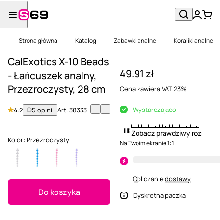
Strona główna
Katalog
Zabawki analne
Koraliki analne
CalExotics X-10 Beads
49.91 zł
- Łańcuszek analny,
Przezroczysty, 28 cm
Cena zawiera VAT 23%
Wystarczająco
4.2
5 opinii
Art.
38333
Zobacz prawdziwy rozmiar
Kolor:
Przezroczysty
Na Twoim ekranie 1:1
Obliczanie dostawy
Do koszyka
Dyskretna paczka