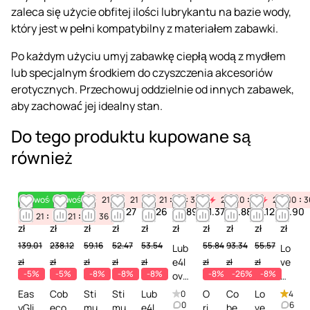
zaleca się użycie obfitej ilości lubrykantu na bazie wody,
który jest w pełni kompatybilny z materiałem zabawki.
Po każdym użyciu umyj zabawkę ciepłą wodą z mydłem
lub specjalnym środkiem do czyszczenia akcesoriów
erotycznych. Przechowuj oddzielnie od innych zabawek,
aby zachować jej idealny stan.
Do tego produktu kupowane są
również
Nowość
Nowość
21
10
21
36
10
21
36
10
36
21
10
36
21
10
3
132.06
226.21
54.43
48.27
49.26
52.89
51.37
68.88
51.12
77.90
21
10
36
21
10
36
zł
zł
zł
zł
zł
zł
zł
zł
zł
zł
139.01
238.12
59.16
52.47
53.54
55.84
93.34
55.57
Lub
Lo
e4l
ve
zł
zł
zł
zł
zł
zł
zł
zł
-5%
-5%
-8%
-8%
-8%
-8%
-26%
-8%
ove
St
rs
im
Eas
Cob
Sti
Sti
Lub
O
Co
Lo
0
4
An
H
0
6
yGli
eco
mu
mu
e4l
ri
be
ve