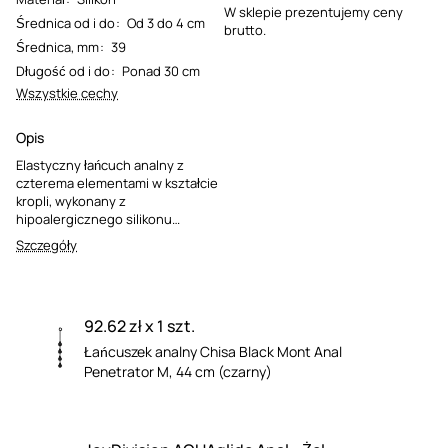
W sklepie prezentujemy ceny
Średnica od i do
:
Od 3 do 4 cm
brutto.
Średnica, mm
:
39
Długość od i do
:
Ponad 30 cm
Wszystkie cechy
Opis
Elastyczny łańcuch analny z
czterema elementami w kształcie
kropli, wykonany z
hipoalergicznego silikonu
medycznego. Jego średnica jest
Szczegóły
idealna dla osób z
doświadczeniem w stymulacji
analnej. Zabawka posiada
wygodny pierścień ułatwiający
92.62 zł x 1 szt.
bezpieczne usunięcie.
Łańcuszek analny Chisa Black Mont Anal
Penetrator M, 44 cm (czarny)