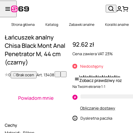
Strona główna
Katalog
Zabawki analne
Koraliki analne
Łańcuszek analny
92.62 zł
Chisa Black Mont Anal
Penetrator M, 44 cm
Cena zawiera VAT 23%
(czarny)
Niedostępny
0
Brak ocen
Art.
13408
Zobacz prawdziwy rozmiar
Na Twoim ekranie 1:1
Powiadom mnie
Obliczanie dostawy
Dyskretna paczka
Cechy
Materiał
:
Silikon