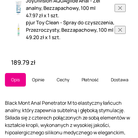
JoyDivision AQUAglide Anal - Żel
analny, Bezzapachowy, 100 ml
47.97 zł x 1 szt.
pjur Toy Clean - Spray do czyszczenia,
Przezroczysty, Bezzapachowy, 100 ml
49.20 zł x 1 szt.
189.79 zł
Opis
Opinie
Cechy
Płatność
Dostawa
Black Mont Anal Penetrator M to elastyczny łańcuch
analny, który zapewnia subtelną i głęboką stymulację.
Składa się z czterech połączonych ze sobą elementów w
kształcie kropli, wykonanych z wysokiej jakości,
hipoalergicznego silikonu medycznego w eleganckim,