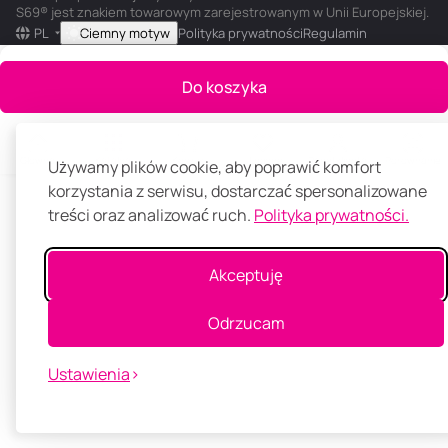
S69® jest znakiem towarowym zarejestrowanym w Unii Europejskiej.
PL
Ciemny motyw
Polityka prywatności
Regulamin
Do koszyka
Główna
Katalog
Koszyk
Ulubione
Panel klienta
Porównanie
Używamy plików cookie, aby poprawić komfort
korzystania z serwisu, dostarczać spersonalizowane
treści oraz analizować ruch.
Polityka prywatności.
Akceptuję
Odrzucam
Ustawienia