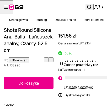
Strona główna
Katalog
Zabawki analne
Koraliki analne
Shots Round Silicone
151.56 zł
Anal Balls - Łańcuszek
analny, Czarny, 52.5
Cena zawiera VAT 23%
cm
Dużo
0
Brak ocen
Zobacz prawdziwy rozmiar
Art.
108996
Na Twoim ekranie 1:1
Do koszyka
Obliczanie dostawy
Dyskretna paczka
Cechy