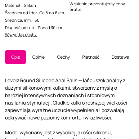
W sklepie prezentujemy ceny
Materiał
:
Silikon
brutto.
Średnica od i do
:
Od 5 do 6 cm
Średnica, mm
:
60
Długość od i do
:
Ponad 30 cm
Wszystkie cechy
Opis
Opinie
Cechy
Płatność
Dostawa
Levelz Round Silicone Anal Balls — łańcuszek analny z
dużymi silikonowymi kulkami, stworzony z myślą o
bardziej intensywnych doznaniach i stopniowym
nasilaniu stymulacji. Gładkie kulki o rosnącej wielkości
zapewniają wyraźne uczucie wypełnienia i pozwalają
odkrywać nowe poziomy komfortu i wrażliwości.
Model wykonany jest z wysokiej jakości silikonu,