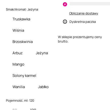
Smak/Aromat:
Jeżyna
Obliczanie dostawy
Truskawka
Dyskretna paczka
Wiśnia
W sklepie prezentujemy ceny
Brzoskwinia
brutto.
Arbuz
Jeżyna
Mango
Solony karmel
Wanilia
Jabłko
Pojemność, ml:
120