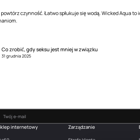
 powtórz czynność. Łatwo spłukuje się wodą. Wicked Aqua to i
naniom.
Co zrobić, gdy seksu jest mniej w związku
31 grudnia 2025
klep internetowy
Zarządzanie
 s69
Strefa klienta