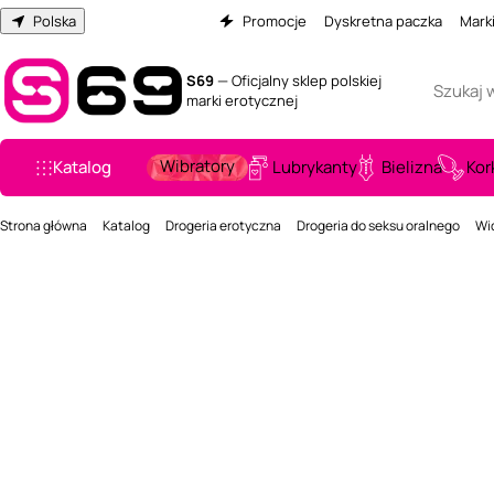
Polska
Promocje
Dyskretna paczka
Mark
S69
— Oficjalny sklep polskiej
marki erotycznej
Wibratory
Katalog
Lubrykanty
Bielizna
Kor
Strona główna
Katalog
Drogeria erotyczna
Drogeria do seksu oralnego
Wic