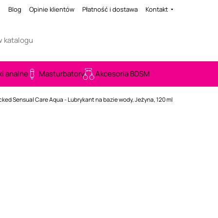
i
Blog
Opinie klientów
Płatność i dostawa
Kontakt
ki analne
Masturbatory
Akcesoria BDSM
ked Sensual Care Aqua - Lubrykant na bazie wody, Jeżyna, 120 ml