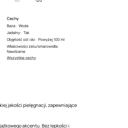
60
120
Cechy
Baza
:
Woda
Jadalny
:
Tak
Objętość od i do
:
Powyżej 100 ml
Właściwości żelu/smarowidła
:
Nawilżanie
Wszystkie cechy
iej jakości pielęgnacji, zapewniające
jątkowego akcentu. Bez lepkości i