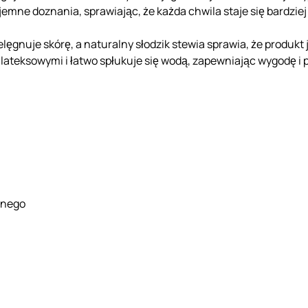
jemne doznania, sprawiając, że każda chwila staje się bardzie
lęgnuje skórę, a naturalny słodzik stewia sprawia, że ​​produk
lateksowymi i łatwo spłukuje się wodą, zapewniając wygodę i 
lnego