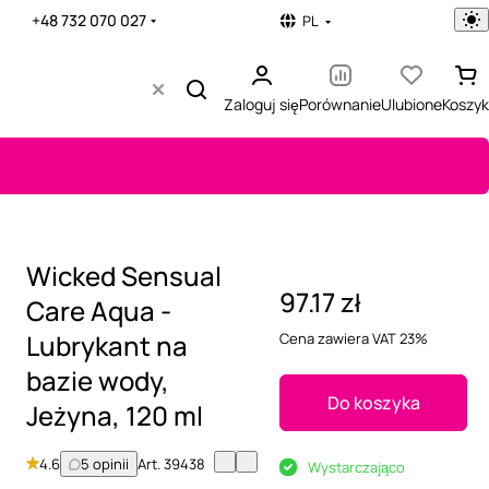
+48 732 070 027
PL
Zaloguj się
Porównanie
Ulubione
Koszyk
Wicked Sensual
97.17 zł
Care Aqua -
Lubrykant na
Cena zawiera VAT 23%
bazie wody,
Do koszyka
Jeżyna, 120 ml
4.6
5 opinii
Art.
39438
Wystarczająco