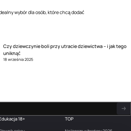
dealny wybór dla osób, które chcą dodać
Czy dziewczynie boli przy utracie dziewictwa – i jak tego
uniknąć
18 września 2025
Edukacja 18+
TOP
Słownik seksu
Najlepsze wibratory 2026