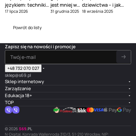
językiem: techniki
jest mniej w
dziewictwa – i jak
17 lipca 2026
31 grudnia 2025
18 września 2025
seksu oralnego
związku
tego uniknąć
Powrót do listy
Zapisz się na nowości i promocje
+48 732 070 027
sklep@s69.pl
Sklep internetowy
Zarządzanie
Edukacja 18+
TOP
© 2026
S
69
.
PL
N-Digital, Konrada Wallenroda 31D/3, 51-210 Wrocław, NIP: