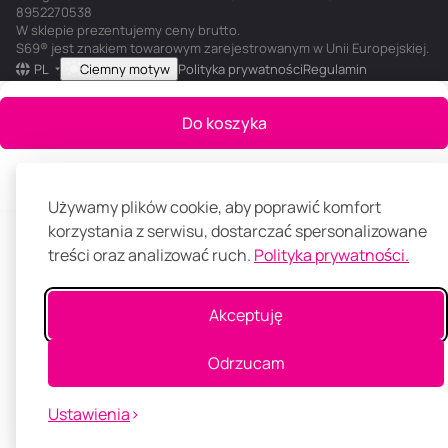
8952270538
W sklepie prezentujemy ceny brutto.
S69® jest znakiem towarowym zarejestrowanym w Unii Europejskiej.
PL
Ciemny motyw
Polityka prywatności
Regulamin
Do koszyka
Główna
Katalog
Koszyk
Ulubione
Panel klienta
Porównanie
Używamy plików cookie, aby poprawić komfort
korzystania z serwisu, dostarczać spersonalizowane
treści oraz analizować ruch.
Polityka prywatności.
Akceptuję
Odrzucam
Ustawienia