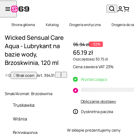
Strona główna
Katalog
Drogeria erotyczna
Drogeria do s
Wicked Sensual Care
95.94 zł
-32%
Aqua - Lubrykant na
65.19 zł
bazie wody,
Oszczędzasz 30.75 zł
Brzoskwinia, 120 ml
Cena zawiera VAT 23%
0
Brak ocen
Art.
39431
Wystarczająco
Smak/Aromat:
Brzoskwinia
Obliczanie dostawy
Truskawka
Dyskretna paczka
Wiśnia
W sklepie prezentujemy ceny
Brzoskwinia