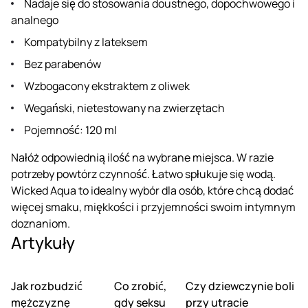
Nadaje się do stosowania doustnego, dopochwowego i
analnego
Kompatybilny z lateksem
Bez parabenów
Wzbogacony ekstraktem z oliwek
Wegański, nietestowany na zwierzętach
Pojemność: 120 ml
Nałóż odpowiednią ilość na wybrane miejsca. W razie
potrzeby powtórz czynność. Łatwo spłukuje się wodą.
Wicked Aqua to idealny wybór dla osób, które chcą dodać
więcej smaku, miękkości i przyjemności swoim intymnym
doznaniom.
Artykuły
Jak rozbudzić
Co zrobić,
Czy dziewczynie boli
mężczyznę
gdy seksu
przy utracie