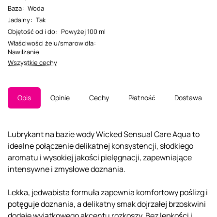
Baza
:
Woda
Jadalny
:
Tak
Objętość od i do
:
Powyżej 100 ml
Właściwości żelu/smarowidła
:
Nawilżanie
Wszystkie cechy
Opis
Opinie
Cechy
Płatność
Dostawa
Lubrykant na bazie wody Wicked Sensual Care Aqua to
idealne połączenie delikatnej konsystencji, słodkiego
aromatu i wysokiej jakości pielęgnacji, zapewniające
intensywne i zmysłowe doznania.
Lekka, jedwabista formuła zapewnia komfortowy poślizg i
potęguje doznania, a delikatny smak dojrzałej brzoskwini
dodaje wyjątkowego akcentu rozkoszy. Bez lepkości i