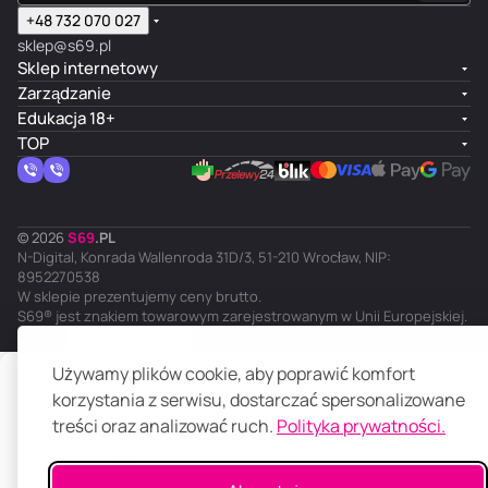
+48 732 070 027
sklep@s69.pl
Sklep internetowy
Zarządzanie
Edukacja 18+
TOP
© 2026
S
69
.
PL
N-Digital, Konrada Wallenroda 31D/3, 51-210 Wrocław, NIP:
8952270538
W sklepie prezentujemy ceny brutto.
S69® jest znakiem towarowym zarejestrowanym w Unii Europejskiej.
PL
Ciemny motyw
Polityka prywatności
Regulamin
Używamy plików cookie, aby poprawić komfort
Powiadom mnie
korzystania z serwisu, dostarczać spersonalizowane
treści oraz analizować ruch.
Polityka prywatności.
Główna
Katalog
Koszyk
Ulubione
Panel klienta
Porównanie