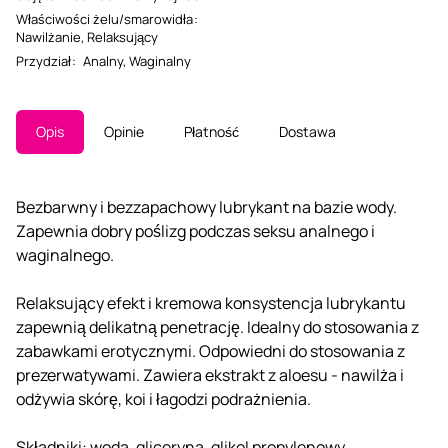
Właściwości żelu/smarowidła
:
Nawilżanie
,
Relaksujący
Przydział
:
Analny
,
Waginalny
Opis
Opinie
Płatność
Dostawa
Bezbarwny i bezzapachowy lubrykant na bazie wody.
Zapewnia dobry poślizg podczas seksu analnego i
waginalnego.
Relaksujący efekt i kremowa konsystencja lubrykantu
zapewnią delikatną penetrację. Idealny do stosowania z
zabawkami erotycznymi. Odpowiedni do stosowania z
prezerwatywami. Zawiera ekstrakt z aloesu - nawilża i
odżywia skórę, koi i łagodzi podrażnienia.
Składniki: woda, gliceryna, glikol propylenowy,