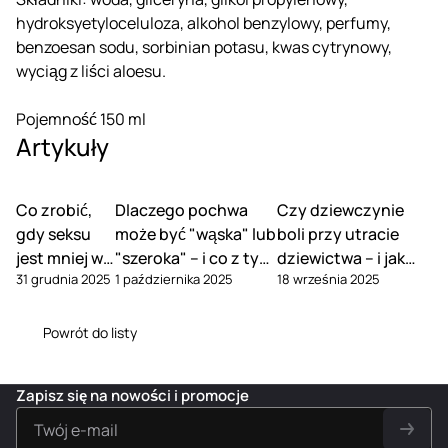
hydroksyetyloceluloza, alkohol benzylowy, perfumy,
benzoesan sodu, sorbinian potasu, kwas cytrynowy,
wyciąg z liści aloesu.
Pojemność 150 ml
Artykuły
Co zrobić,
Dlaczego pochwa
Czy dziewczynie
gdy seksu
może być "wąska" lub
boli przy utracie
jest mniej w
"szeroka" – i co z tym
dziewictwa – i jak
31 grudnia 2025
1 października 2025
18 września 2025
związku
zrobić
tego uniknąć
Powrót do listy
Zapisz się na nowości i promocje