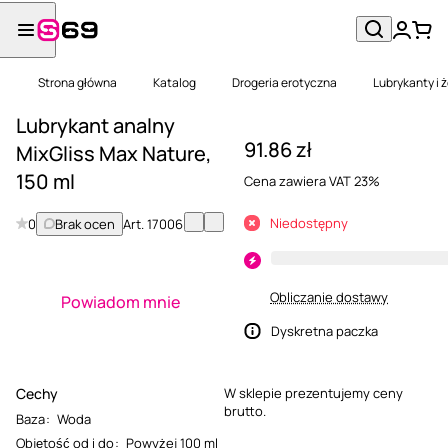
Strona główna
Katalog
Drogeria erotyczna
Lubrykanty i 
Lubrykant analny
91.86 zł
MixGliss Max Nature,
150 ml
Cena zawiera VAT 23%
Niedostępny
0
Brak ocen
Art.
17006
Obliczanie dostawy
Powiadom mnie
Dyskretna paczka
Cechy
W sklepie prezentujemy ceny
brutto.
Baza
:
Woda
Objętość od i do
:
Powyżej 100 ml